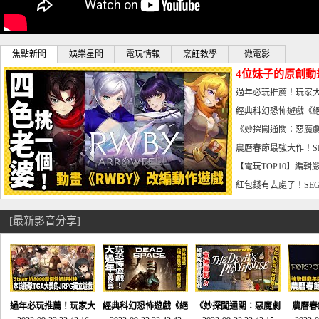
焦點新聞
娛樂星聞
電玩情報
烹飪教學
微電影
4位妹子的原創動
曝光_電玩宅速配20
過年必玩推薦！玩家大
宅速配20230126
經典科幻恐怖遊戲《絕
懼體驗-電玩宅速配2023
《妙探闖通關：惡魔劇
到!!-電玩宅速配202301
農曆春節最強大作！S
電玩宅速配20230123
【電玩TOP10】編輯
了，封面圖直接雷你!-電
紅包錢有去處了！SEG
宅速配20230119
[最新影音分享]
過年必玩推薦！玩家大
經典科幻恐怖遊戲《絕
《妙探闖通關：惡魔劇
農曆春