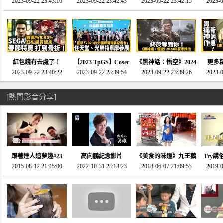
推的JRPG神作《神之
2023-09-22 23:43:16
命異次元 重製版》重
2023-09-22 23:42:43
2023-09-22 23:42:15
場》將推出「重製
SE社
2023-0
天平》介紹！-電玩宅
回「石村號」的恐懼體
版」!!!今年就能玩到!!-
動作角
速配20230126
驗-電玩宅速配
電玩宅速配20230124
電玩宅速
20230125
紅包錢有去處了！
【2023 TpGS】Coser
《黑神話：悟空》2024
更多
SEGA春節特賣 超過85
2023-09-22 23:40:22
和Show Girl搶先看！
2023-09-22 23:39:54
年夏季推出！確定不會
2023-09-22 23:39:26
《來自
2023-0
款遊戲打到骨折-電玩
直擊展前記者會-電玩
延期齁？-電玩宅速配
金鄉》
宅速配20230119
宅速配20230118
20230117
[熱門影音分享]
跟著達人追夢趣#23
高向鵬紀念影片
《美食的味道》九王鵝
Try講
promo-我想開間咖啡
2015-08-12 21:45:00
2022-10-31 23:13:23
2018-06-07 21:09:53
肉
2019-0
才
館(謝佳凌)