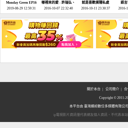
Monday Green EP16
哪裡來的愛 - 許瑞弘、
就是喜歡摸隱私處
語言
超意外~環保原來可以
2019-08-29 12:59:31
2016-10-07 22:32:40
李其芬
2016-10-11 23:30:37
2016-1
邊玩邊做！
關於本台
|
公司簡介
|
合
Copyright © 2
本平台由
臺灣繽紛數位多媒體有限公
ip電視影片資訊僅代表網友個人資訊，不代表本