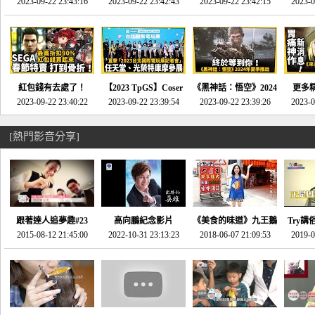
推的JRPG神作《神之
2023-09-22 23:43:16
命異次元 重製版》重
2023-09-22 23:42:43
2023-09-22 23:42:15
場》將推出「重製
SE社
2023-0
天平》介紹！-電玩宅
回「石村號」的恐懼體
版」!!!今年就能玩到!!-
動作角
速配20230126
驗-電玩宅速配
電玩宅速配20230124
電玩宅速
20230125
紅包錢有去處了！
【2023 TpGS】Coser
《黑神話：悟空》2024
更多
SEGA春節特賣 超過85
2023-09-22 23:40:22
和Show Girl搶先看！
2023-09-22 23:39:54
年夏季推出！確定不會
2023-09-22 23:39:26
《來自
2023-0
款遊戲打到骨折-電玩
直擊展前記者會-電玩
延期齁？-電玩宅速配
金鄉》
宅速配20230119
宅速配20230118
20230117
[熱門影音分享]
跟著達人追夢趣#23
高向鵬紀念影片
《美食的味道》九王鵝
Try講
promo-我想開間咖啡
2015-08-12 21:45:00
2022-10-31 23:13:23
2018-06-07 21:09:53
肉
2019-0
才
館(謝佳凌)