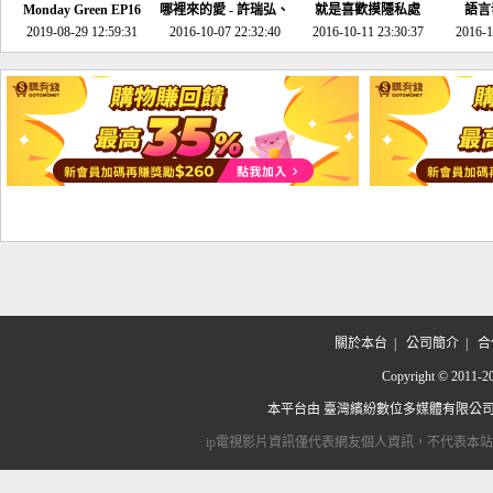
Monday Green EP16
哪裡來的愛 - 許瑞弘、
就是喜歡摸隱私處
語言
超意外~環保原來可以
2019-08-29 12:59:31
2016-10-07 22:32:40
李其芬
2016-10-11 23:30:37
2016-1
邊玩邊做！
關於本台
|
公司簡介
|
合
Copyright © 2
本平台由
臺灣繽紛數位多媒體有限公
ip電視影片資訊僅代表網友個人資訊，不代表本