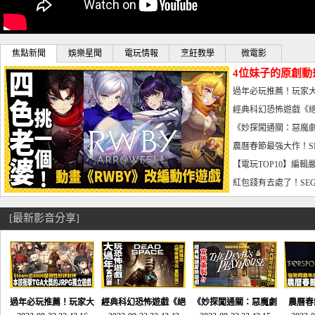
焦點新聞
娛樂星聞
電玩情報
烹飪教學
微電影
4位妹子的原創動
曝光_電玩宅速配20
過年必玩推薦！玩家大
宅速配20230126
經典科幻恐怖遊戲《絕
懼體驗-電玩宅速配2023
《妙探闖通關：惡魔劇
到!!-電玩宅速配202301
農曆春節最強大作！S
電玩宅速配20230123
【電玩TOP10】編輯
了，封面圖直接雷你!-電
紅包錢有去處了！SEG
宅速配20230119
[最新影音分享]
過年必玩推薦！玩家大
經典科幻恐怖遊戲《絕
《妙探闖通關：惡魔劇
農曆春