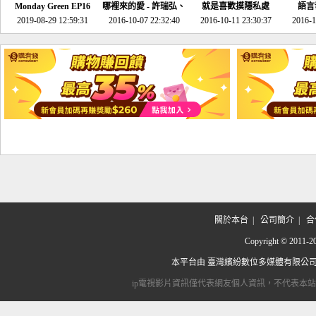
Monday Green EP16
哪裡來的愛 - 許瑞弘、
就是喜歡摸隱私處
語言
超意外~環保原來可以
2019-08-29 12:59:31
2016-10-07 22:32:40
李其芬
2016-10-11 23:30:37
2016-1
邊玩邊做！
關於本台
|
公司簡介
|
合
Copyright © 2
本平台由
臺灣繽紛數位多媒體有限公
ip電視影片資訊僅代表網友個人資訊，不代表本