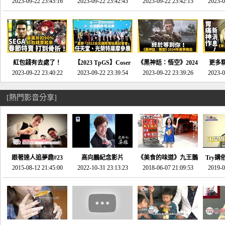
推的JRPG神作《神之
2023-09-22 23:43:16
命異次元 重製版》重
2023-09-22 23:42:43
2023-09-22 23:42:15
場》將推出「重製
SE社
2023-0
天平》介紹！-電玩宅
回「石村號」的恐懼體
版」!!!今年就能玩到!!-
動作角
速配20230126
驗-電玩宅速配
電玩宅速配20230124
電玩宅速
20230125
紅包錢有去處了！
【2023 TpGS】Coser
《黑神話：悟空》2024
更多
SEGA春節特賣 超過85
2023-09-22 23:40:22
和Show Girl搶先看！
2023-09-22 23:39:54
年夏季推出！確定不會
2023-09-22 23:39:26
《來自
2023-0
款遊戲打到骨折-電玩
直擊展前記者會-電玩
延期齁？-電玩宅速配
金鄉》
宅速配20230119
宅速配20230118
20230117
[熱門影音分享]
跟著達人追夢趣#23
高向鵬紀念影片
《美食的味道》九王鵝
Try講
promo-我想開間咖啡
2015-08-12 21:45:00
2022-10-31 23:13:23
2018-06-07 21:09:53
肉
2019-0
才
館(謝佳凌)