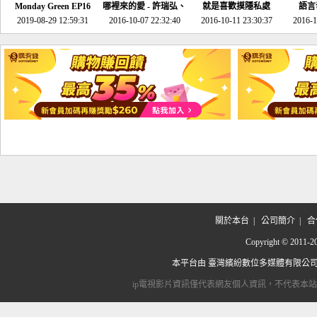
Monday Green EP16
哪裡來的愛 - 許瑞弘、
就是喜歡摸隱私處
語言
超意外~環保原來可以
2019-08-29 12:59:31
2016-10-07 22:32:40
李其芬
2016-10-11 23:30:37
2016-1
邊玩邊做！
關於本台
|
公司簡介
|
合
Copyright © 2
本平台由
臺灣繽紛數位多媒體有限公
ip電視影片資訊僅代表網友個人資訊，不代表本