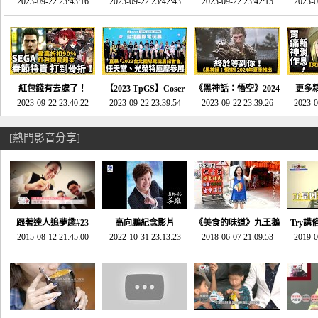
推的JRPG神作《神之
2023-09-22 23:43:16
命異次元 重製版》重
2023-09-22 23:42:43
2023-09-22 23:42:15
場》將推出「重製
SE社
2023-0
天平》介紹！-電玩宅
回「石村號」的恐懼體
版」!!!今年就能玩到!!-
動作角
速配20230126
驗-電玩宅速配
電玩宅速配20230124
電玩宅速
20230125
紅包錢有去處了！
【2023 TpGS】Coser
《黑神話：悟空》2024
更多
SEGA春節特賣 超過85
2023-09-22 23:40:22
和Show Girl搶先看！
2023-09-22 23:39:54
年夏季推出！確定不會
2023-09-22 23:39:26
《來自
2023-0
款遊戲打到骨折-電玩
直擊展前記者會-電玩
延期齁？-電玩宅速配
金鄉》
宅速配20230119
宅速配20230118
20230117
[熱門影音分享]
跟著達人追夢趣#23
高向鵬紀念影片
《美食的味道》九王鵝
Try講
promo-我想開間咖啡
2015-08-12 21:45:00
2022-10-31 23:13:23
2018-06-07 21:09:53
肉
2019-0
才
館(謝佳凌)