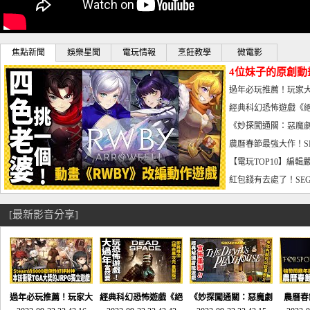
焦點新聞
娛樂星聞
電玩情報
烹飪教學
微電影
4位妹子的原創動
曝光_電玩宅速配20
過年必玩推薦！玩家大
宅速配20230126
經典科幻恐怖遊戲《絕
懼體驗-電玩宅速配2023
《妙探闖通關：惡魔劇
到!!-電玩宅速配202301
農曆春節最強大作！S
電玩宅速配20230123
【電玩TOP10】編輯
了，封面圖直接雷你!-電
紅包錢有去處了！SEG
宅速配20230119
[最新影音分享]
過年必玩推薦！玩家大
經典科幻恐怖遊戲《絕
《妙探闖通關：惡魔劇
農曆春