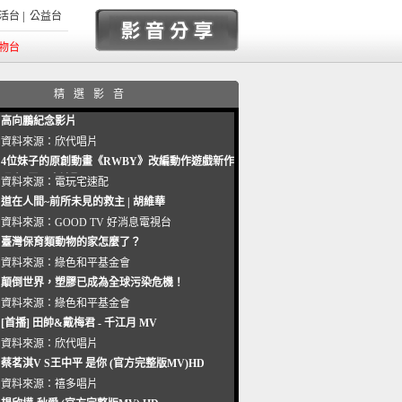
活台
|
公益台
物台
精選影音
高向鵬紀念影片
資料來源：
欣代唱片
4位妹子的原創動畫《RWBY》改編動作遊戲新作
曝光_電玩宅速配20221102
資料來源：
電玩宅速配
道在人間~前所未見的救主 | 胡維華
資料來源：
GOOD TV 好消息電視台
臺灣保育類動物的家怎麼了？
資料來源：
綠色和平基金會
顛倒世界，塑膠已成為全球污染危機！
資料來源：
綠色和平基金會
[首播] 田帥&戴梅君 - 千江月 MV
資料來源：
欣代唱片
蔡茗淇V S王中平 是你 (官方完整版MV)HD
資料來源：
禧多唱片