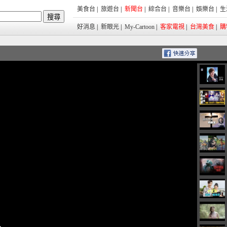
美食台
|
旅遊台
|
新聞台
|
綜合台
|
音樂台
|
娛樂台
|
生
好消息
|
新眼光
|
My-Cartoon
|
客家電視
|
台灣美食
|
購