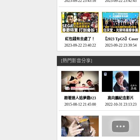
推的JRPG神作《神之
2023-09-22 23:43:16
命異次元 重製版》重
2023-09-22 23:42:43
天平》介紹！-電玩宅
回「石村號」的恐懼體
速配20230126
驗-電玩宅速配
20230125
紅包錢有去處了！
【2023 TpGS】Coser
SEGA春節特賣 超過85
2023-09-22 23:40:22
和Show Girl搶先看！
2023-09-22 23:39:54
款遊戲打到骨折-電玩
直擊展前記者會-電玩
宅速配20230119
宅速配20230118
[熱門影音分享]
跟著達人追夢趣#23
高向鵬紀念影片
promo-我想開間咖啡
2015-08-12 21:45:00
2022-10-31 23:13:23
館(謝佳凌)