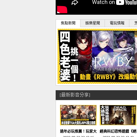
焦點新聞
娛樂星聞
電玩情報
[最新影音分享]
過年必玩推薦！玩家大
經典科幻恐怖遊戲《絕