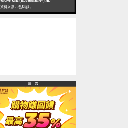
楊欣樺-秋愛 (官方完整版MV) HD
資料來源：
禧多唱片
廣 告