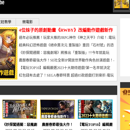
烹飪教學
微電影
4位妹子的原創動畫《RWBY》改編動作遊戲新作
曝光_電玩宅速配20221102
過年必玩推薦！玩家大推的JRPG神作《神之天平》介紹！-電玩
宅速配20230126
經典科幻恐怖遊戲《絕命異次元 重製版》重回「石村號」的恐
懼體驗-電玩宅速配20230125
《妙探闖通關：惡魔劇場》將推出「重製版」!!!今年就能玩
到!!-電玩宅速配20230124
農曆春節最強大作！SE社全新IP開放世界動作角色扮演遊戲！-
電玩宅速配20230123
【電玩TOP10】編輯嚴選2023十大期待遊戲!第一名早就決定
了，封面圖直接雷你!-電玩宅速配20230120
紅包錢有去處了！SEGA春節特賣 超過85款遊戲打到骨折-電玩
宅速配20230119
《妙探闖通關：惡魔劇
農曆春節最強大作！
【電玩TOP10】編輯嚴