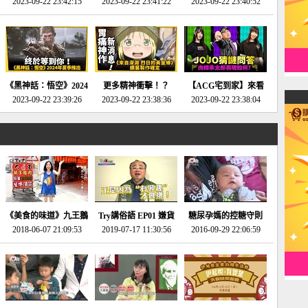
2023-09-22 23:42:15
場》將推出「重製
SE社全新IP開放世界
2023-09-22 23:41:22
選2023十大期待遊戲!
2023-09-22 23:40:52
版」!!!今年就能玩到!!-
動作角色扮演遊戲！-
第一名早就決定了，封
電玩宅速配20230124
電玩宅速配20230123
面圖直接雷你!-電玩宅
速配20230120
《黑神話：悟空》2024
更多精神衝擊！？
【ACG宅到家】來看
年夏季推出！確定不會
2023-09-22 23:39:26
《來自深淵 烈日的黃
2023-09-22 23:38:36
就抽周邊！《JOJO的
2023-09-22 23:38:04
延期齁？-電玩宅速配
金鄉》續篇動畫確定
奇妙冒險》問答大挑戰
20230117
│JOJO的奇妙冒險
《黃金之心》動畫十週
年特展 feat 蕎羽 、櫻
花
《美食的味道》九王鵝
Try講俗語 EP01 嫌貨
糖尿孕媽的控糖守則
2018-06-07 21:09:53
肉
2019-07-17 11:30:56
才是買貨人
2016-09-29 22:06:59