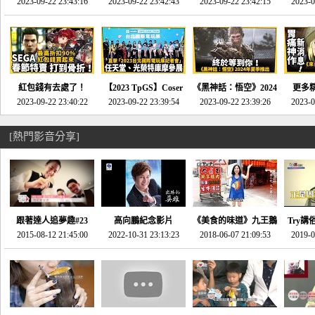
推的JRPG神作《神之
2023-09-22 23:43:16
命異次元 重製版》重
2023-09-22 23:42:43
2023-09-22 23:42:15
場》將推出「重製
SE社
2023-0
天平》介紹！-電玩宅
回「石村號」的恐懼體
版」!!!今年就能玩到!!-
動作角
速配20230126
驗-電玩宅速配
電玩宅速配20230124
電玩宅速
20230125
紅包錢有去處了！
【2023 TpGS】Coser
《黑神話：悟空》2024
更多
SEGA春節特賣 超過85
2023-09-22 23:40:22
和Show Girl搶先看！
2023-09-22 23:39:54
年夏季推出！確定不會
2023-09-22 23:39:26
《來自
2023-0
款遊戲打到骨折-電玩
直擊展前記者會-電玩
延期齁？-電玩宅速配
金鄉》
宅速配20230119
宅速配20230118
20230117
[熱門影音分享]
跟著達人追夢趣#23
高向鵬紀念影片
《美食的味道》九王鵝
Try講
promo-我想開間咖啡
2015-08-12 21:45:00
2022-10-31 23:13:23
2018-06-07 21:09:53
肉
2019-0
才
館(謝佳凌)