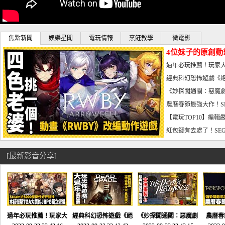
焦點新聞
娛樂星聞
電玩情報
烹飪教學
微電影
4位妹子的原創動
曝光_電玩宅速配20
過年必玩推薦！玩家大
宅速配20230126
經典科幻恐怖遊戲《絕
懼體驗-電玩宅速配2023
《妙探闖通關：惡魔劇
到!!-電玩宅速配202301
農曆春節最強大作！S
電玩宅速配20230123
【電玩TOP10】編輯
了，封面圖直接雷你!-電
紅包錢有去處了！SEG
宅速配20230119
[最新影音分享]
過年必玩推薦！玩家大
經典科幻恐怖遊戲《絕
《妙探闖通關：惡魔劇
農曆春