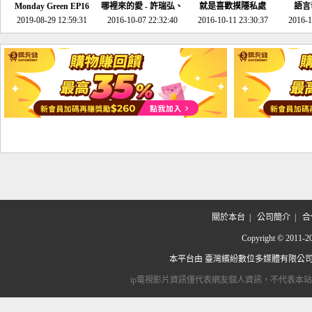
Monday Green EP16
哪裡來的愛 - 許瑞弘、
就是喜歡摸隱私處
語言
超意外~環保原來可以
2019-08-29 12:59:31
2016-10-07 22:32:40
李其芬
2016-10-11 23:30:37
2016-1
邊玩邊做！
關於本台
|
公司簡介
|
合
Copyright © 2
本平台由
臺灣繽紛數位多媒體有限公
ip電視影片資訊僅代表網友個人資訊，不代表本