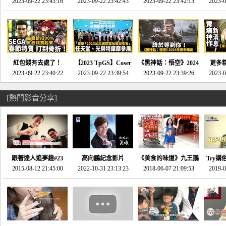
推的JRPG神作《神之
2023-09-22 23:43:16
命異次元 重製版》重
2023-09-22 23:42:43
2023-09-22 23:42:15
場》將推出「重製
SE社
2023-0
天平》介紹！-電玩宅
回「石村號」的恐懼體
版」!!!今年就能玩到!!-
動作角
速配20230126
驗-電玩宅速配
電玩宅速配20230124
電玩宅速
20230125
紅包錢有去處了！
【2023 TpGS】Coser
《黑神話：悟空》2024
更多
SEGA春節特賣 超過85
2023-09-22 23:40:22
和Show Girl搶先看！
2023-09-22 23:39:54
年夏季推出！確定不會
2023-09-22 23:39:26
《來自
2023-0
款遊戲打到骨折-電玩
直擊展前記者會-電玩
延期齁？-電玩宅速配
金鄉》
宅速配20230119
宅速配20230118
20230117
[熱門影音分享]
跟著達人追夢趣#23
高向鵬紀念影片
《美食的味道》九王鵝
Try講
promo-我想開間咖啡
2015-08-12 21:45:00
2022-10-31 23:13:23
2018-06-07 21:09:53
肉
2019-0
才
館(謝佳凌)