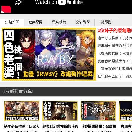
焦點新聞
娛樂星聞
電玩情報
烹飪教學
微電影
4位妹子的原創動
曝光_電玩宅速配20
過年必玩推薦！玩家大
宅速配20230126
經典科幻恐怖遊戲《絕
懼體驗-電玩宅速配2023
《妙探闖通關：惡魔劇
到!!-電玩宅速配202301
農曆春節最強大作！S
電玩宅速配20230123
【電玩TOP10】編輯
了，封面圖直接雷你!-電
紅包錢有去處了！SEG
宅速配20230119
[最新影音分享]
過年必玩推薦！玩家大
經典科幻恐怖遊戲《絕
《妙探闖通關：惡魔劇
農曆春