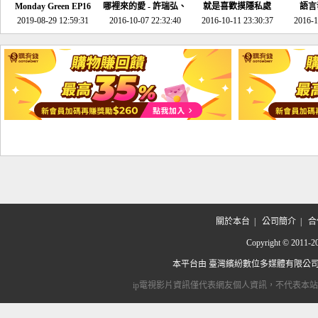
Monday Green EP16
哪裡來的愛 - 許瑞弘、
就是喜歡摸隱私處
語言
超意外~環保原來可以
2019-08-29 12:59:31
2016-10-07 22:32:40
李其芬
2016-10-11 23:30:37
2016-1
邊玩邊做！
關於本台
|
公司簡介
|
合
Copyright © 2
本平台由
臺灣繽紛數位多媒體有限公
ip電視影片資訊僅代表網友個人資訊，不代表本