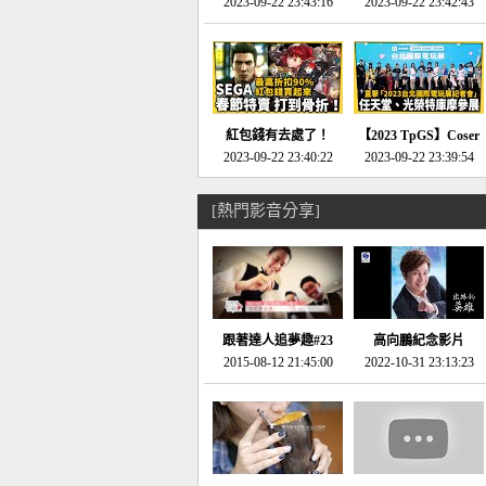
推的JRPG神作《神之
2023-09-22 23:43:16
命異次元 重製版》重
2023-09-22 23:42:43
天平》介紹！-電玩宅
回「石村號」的恐懼體
速配20230126
驗-電玩宅速配
20230125
紅包錢有去處了！
【2023 TpGS】Coser
SEGA春節特賣 超過85
2023-09-22 23:40:22
和Show Girl搶先看！
2023-09-22 23:39:54
款遊戲打到骨折-電玩
直擊展前記者會-電玩
宅速配20230119
宅速配20230118
[熱門影音分享]
跟著達人追夢趣#23
高向鵬紀念影片
promo-我想開間咖啡
2015-08-12 21:45:00
2022-10-31 23:13:23
館(謝佳凌)