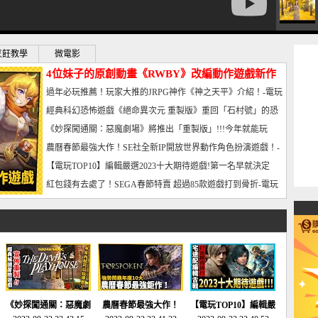
烹飪教學
微電影
4位妹子的原創動畫《RWBY》改編動作遊戲新作
曝光_電玩宅速配20221102
過年必玩推薦！玩家大推的JRPG神作《神之天平》介紹！-電玩
宅速配20230126
經典科幻恐怖遊戲《絕命異次元 重製版》重回「石村號」的恐
懼體驗-電玩宅速配20230125
《妙探闖通關：惡魔劇場》將推出「重製版」!!!今年就能玩
到!!-電玩宅速配20230124
農曆春節最強大作！SE社全新IP開放世界動作角色扮演遊戲！-
電玩宅速配20230123
【電玩TOP10】編輯嚴選2023十大期待遊戲!第一名早就決定
了，封面圖直接雷你!-電玩宅速配20230120
紅包錢有去處了！SEGA春節特賣 超過85款遊戲打到骨折-電玩
宅速配20230119
《妙探闖通關：惡魔劇
農曆春節最強大作！
【電玩TOP10】編輯嚴