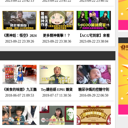
2023-09-22 23:42:15
場》將推出「重製
SE社全新IP開放世界
2023-09-22 23:41:22
選2023十大期待遊戲!
2023-09-22 23:40:52
版」!!!今年就能玩到!!-
動作角色扮演遊戲！-
第一名早就決定了，封
電玩宅速配20230124
電玩宅速配20230123
面圖直接雷你!-電玩宅
速配20230120
《黑神話：悟空》2024
更多精神衝擊！？
【ACG宅到家】來看
年夏季推出！確定不會
2023-09-22 23:39:26
《來自深淵 烈日的黃
2023-09-22 23:38:36
就抽周邊！《JOJO的
2023-09-22 23:38:04
延期齁？-電玩宅速配
金鄉》續篇動畫確定
奇妙冒險》問答大挑戰
20230117
│JOJO的奇妙冒險
《黃金之心》動畫十週
年特展 feat 蕎羽 、櫻
花
《美食的味道》九王鵝
Try講俗語 EP01 嫌貨
糖尿孕媽的控糖守則
2018-06-07 21:09:53
肉
2019-07-17 11:30:56
才是買貨人
2016-09-29 22:06:59