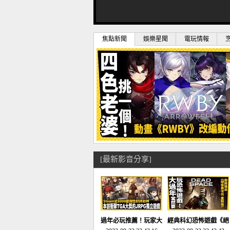
焦點新聞
娛樂星聞
電玩情報
[最新影音分享]
過年必玩推薦！玩家大
經典科幻恐怖遊戲《絕