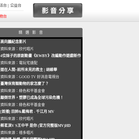
活台
|
公益台
物台
精選影音
高向鵬紀念影片
資料來源：
欣代唱片
4位妹子的原創動畫《RWBY》改編動作遊戲新作
曝光_電玩宅速配20221102
資料來源：
電玩宅速配
道在人間~前所未見的救主 | 胡維華
資料來源：
GOOD TV 好消息電視台
臺灣保育類動物的家怎麼了？
資料來源：
綠色和平基金會
顛倒世界，塑膠已成為全球污染危機！
資料來源：
綠色和平基金會
[首播] 田帥&戴梅君 - 千江月 MV
資料來源：
欣代唱片
蔡茗淇V S王中平 是你 (官方完整版MV)HD
資料來源：
禧多唱片