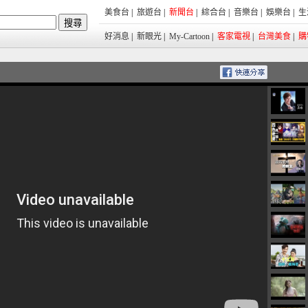
美食台
|
旅遊台
|
新聞台
|
綜合台
|
音樂台
|
娛樂台
|
生
好消息
|
新眼光
|
My-Cartoon
|
客家電視
|
台灣美食
|
購