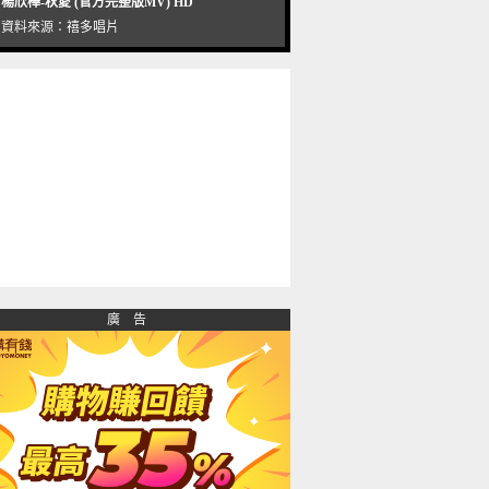
楊欣樺-秋愛 (官方完整版MV) HD
資料來源：
禧多唱片
廣 告