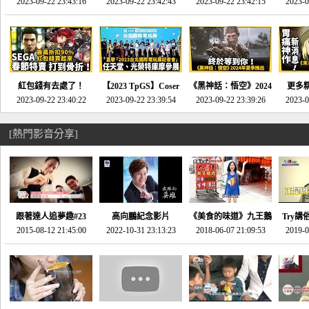
推的JRPG神作《神之
2023-09-22 23:43:16
命異次元 重製版》重
2023-09-22 23:42:43
2023-09-22 23:42:15
場》將推出「重製
SE社
2023-0
天平》介紹！-電玩宅
回「石村號」的恐懼體
版」!!!今年就能玩到!!-
動作角
速配20230126
驗-電玩宅速配
電玩宅速配20230124
電玩宅速
20230125
紅包錢有去處了！
【2023 TpGS】Coser
《黑神話：悟空》2024
更多
SEGA春節特賣 超過85
2023-09-22 23:40:22
和Show Girl搶先看！
2023-09-22 23:39:54
年夏季推出！確定不會
2023-09-22 23:39:26
《來自
2023-0
款遊戲打到骨折-電玩
直擊展前記者會-電玩
延期齁？-電玩宅速配
金鄉》
宅速配20230119
宅速配20230118
20230117
[熱門影音分享]
跟著達人追夢趣#23
高向鵬紀念影片
《美食的味道》九王鵝
Try講
promo-我想開間咖啡
2015-08-12 21:45:00
2022-10-31 23:13:23
2018-06-07 21:09:53
肉
2019-0
才
館(謝佳凌)