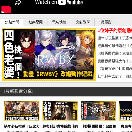
焦點新聞
娛樂星聞
電玩情報
烹飪教學
微電影
4位妹子的原創動
曝光_電玩宅速配20
過年必玩推薦！玩家大
宅速配20230126
經典科幻恐怖遊戲《絕
懼體驗-電玩宅速配2023
《妙探闖通關：惡魔劇
到!!-電玩宅速配202301
農曆春節最強大作！S
電玩宅速配20230123
【電玩TOP10】編輯
了，封面圖直接雷你!-電
紅包錢有去處了！SEG
宅速配20230119
[最新影音分享]
過年必玩推薦！玩家大
經典科幻恐怖遊戲《絕
《妙探闖通關：惡魔劇
農曆春