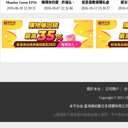
Monday Green EP16
哪裡來的愛 - 許瑞弘、
就是喜歡摸隱私處
語言
超意外~環保原來可以
2019-08-29 12:59:31
2016-10-07 22:32:40
李其芬
2016-10-11 23:30:37
2016-1
邊玩邊做！
關於本台
|
公司簡介
|
合
Copyright © 2
本平台由
臺灣繽紛數位多媒體有限公
ip電視影片資訊僅代表網友個人資訊，不代表本