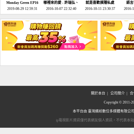
Monday Green EP16
哪裡來的愛 - 許瑞弘、
就是喜歡摸隱私處
語言
超意外~環保原來可以
2019-08-29 12:59:31
2016-10-07 22:32:40
李其芬
2016-10-11 23:30:37
2016-1
邊玩邊做！
關於本台
|
公司簡介
|
合
Copyright © 2
本平台由
臺灣繽紛數位多媒體有限公
ip電視影片資訊僅代表網友個人資訊，不代表本