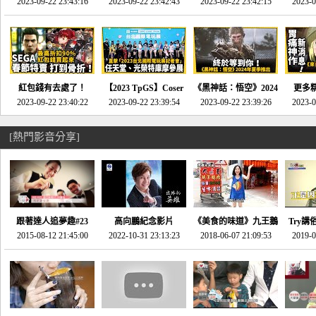
推的JRPG神作《神之
2023-09-22 23:43:16
命異次元 重製版》重
2023-09-22 23:42:43
2023-09-22 23:42:15
場》將推出「重製
SE社
2023-0
天平》介紹！-電玩宅
回「石村號」的恐懼體
版」!!!今年就能玩到!!-
動作角
速配20230126
驗-電玩宅速配
電玩宅速配20230124
電玩宅速
20230125
紅包錢有去處了！
【2023 TpGS】Coser
《黑神話：悟空》2024
更多
SEGA春節特賣 超過85
2023-09-22 23:40:22
和Show Girl搶先看！
2023-09-22 23:39:54
年夏季推出！確定不會
2023-09-22 23:39:26
《來自
2023-0
款遊戲打到骨折-電玩
直擊展前記者會-電玩
延期齁？-電玩宅速配
金鄉》
宅速配20230119
宅速配20230118
20230117
[熱門影音分享]
跟著達人追夢趣#23
高向鵬紀念影片
《美食的味道》九王鵝
Try講
promo-我想開間咖啡
2015-08-12 21:45:00
2022-10-31 23:13:23
2018-06-07 21:09:53
肉
2019-0
才
館(謝佳凌)