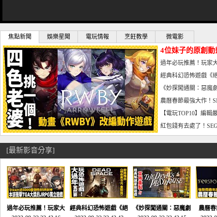
焦點新聞
娛樂星聞
電玩情報
烹飪教學
微電影
4位妹子的原創動
曝光_電玩宅速配20
過年必玩推薦！玩家大
宅速配20230126
經典科幻恐怖遊戲《絕
懼體驗-電玩宅速配2023
《妙探闖通關：惡魔劇
到!!-電玩宅速配202301
農曆春節最強大作！S
電玩宅速配20230123
【電玩TOP10】編輯
了，封面圖直接雷你!-電
紅包錢有去處了！SEG
宅速配20230119
[最新影音分享]
過年必玩推薦！玩家大
經典科幻恐怖遊戲《絕
《妙探闖通關：惡魔劇
農曆春