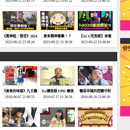
2023-09-22 23:42:15
場》將推出「重製
SE社全新IP開放世界
2023-09-22 23:41:22
選2023十大期待遊戲!
2023-09-22 23:40:52
版」!!!今年就能玩到!!-
動作角色扮演遊戲！-
第一名早就決定了，封
電玩宅速配20230124
電玩宅速配20230123
面圖直接雷你!-電玩宅
速配20230120
《黑神話：悟空》2024
更多精神衝擊！？
【ACG宅到家】來看
年夏季推出！確定不會
2023-09-22 23:39:26
《來自深淵 烈日的黃
2023-09-22 23:38:36
就抽周邊！《JOJO的
2023-09-22 23:38:04
延期齁？-電玩宅速配
金鄉》續篇動畫確定
奇妙冒險》問答大挑戰
20230117
│JOJO的奇妙冒險
《黃金之心》動畫十週
年特展 feat 蕎羽 、櫻
花
《美食的味道》九王鵝
Try講俗語 EP01 嫌貨
糖尿孕媽的控糖守則
2018-06-07 21:09:53
肉
2019-07-17 11:30:56
才是買貨人
2016-09-29 22:06:59