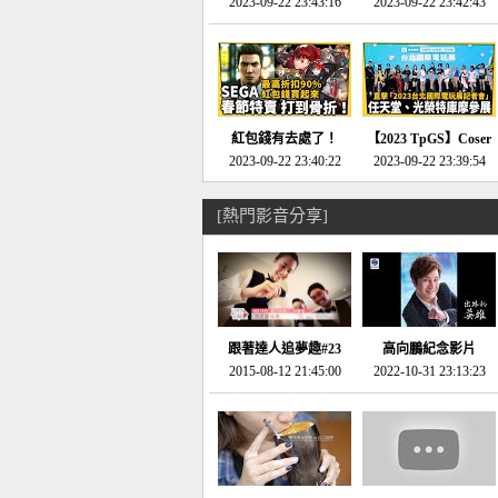
推的JRPG神作《神之
2023-09-22 23:43:16
命異次元 重製版》重
2023-09-22 23:42:43
天平》介紹！-電玩宅
回「石村號」的恐懼體
速配20230126
驗-電玩宅速配
20230125
紅包錢有去處了！
【2023 TpGS】Coser
SEGA春節特賣 超過85
2023-09-22 23:40:22
和Show Girl搶先看！
2023-09-22 23:39:54
款遊戲打到骨折-電玩
直擊展前記者會-電玩
宅速配20230119
宅速配20230118
[熱門影音分享]
跟著達人追夢趣#23
高向鵬紀念影片
promo-我想開間咖啡
2015-08-12 21:45:00
2022-10-31 23:13:23
館(謝佳凌)