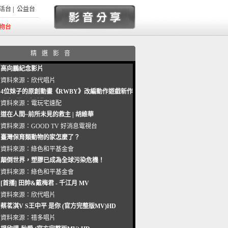
活台
|
公益台
物台
精選影音
高向鵬紀念影片
資料來源：
欣代唱片
4位妹子的原創動畫《RWBY》改編動作遊戲新作
曝光_電玩宅速配20221102
資料來源：
電玩宅速配
道在人間~前所未見的救主 | 胡維華
資料來源：
GOOD TV 好消息電視台
臺灣保育類動物的家怎麼了？
資料來源：
綠色和平基金會
顛倒世界，塑膠已成為全球污染危機！
資料來源：
綠色和平基金會
[首播] 田帥&戴梅君 - 千江月 MV
資料來源：
欣代唱片
蔡茗淇V S王中平 是你 (官方完整版MV)HD
資料來源：
禧多唱片