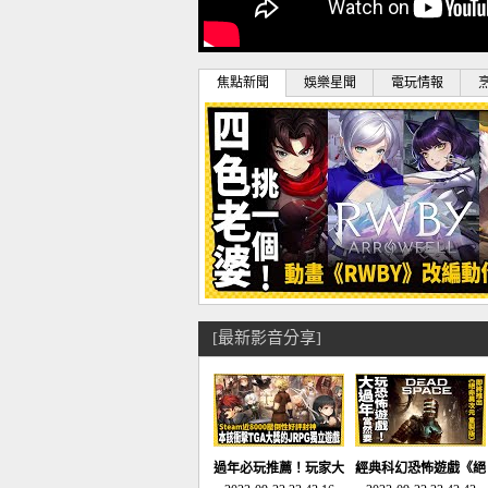
焦點新聞
娛樂星聞
電玩情報
[最新影音分享]
過年必玩推薦！玩家大
經典科幻恐怖遊戲《絕