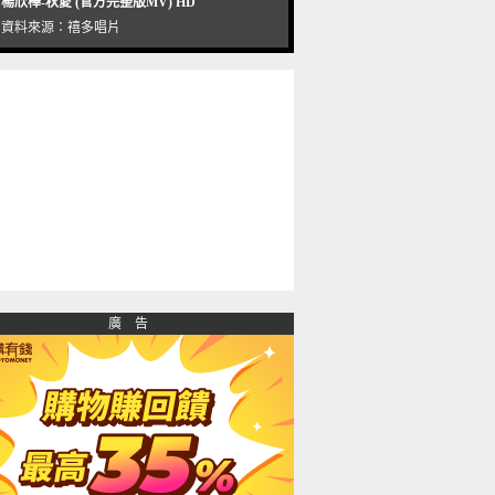
楊欣樺-秋愛 (官方完整版MV) HD
資料來源：
禧多唱片
廣 告