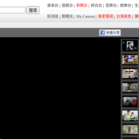
美食台
|
旅遊台
|
新聞台
|
綜合台
|
音樂台
|
娛樂台
|
生
好消息
|
新眼光
|
My-Cartoon
|
客家電視
|
台灣美食
|
購