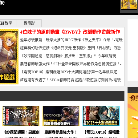
烹飪教學
微電影
4位妹子的原創動畫《RWBY》改編動作遊戲新作
曝光_電玩宅速配20221102
過年必玩推薦！玩家大推的JRPG神作《神之天平》介紹！-電玩
宅速配20230126
經典科幻恐怖遊戲《絕命異次元 重製版》重回「石村號」的恐
懼體驗-電玩宅速配20230125
《妙探闖通關：惡魔劇場》將推出「重製版」!!!今年就能玩
到!!-電玩宅速配20230124
農曆春節最強大作！SE社全新IP開放世界動作角色扮演遊戲！-
電玩宅速配20230123
【電玩TOP10】編輯嚴選2023十大期待遊戲!第一名早就決定
了，封面圖直接雷你!-電玩宅速配20230120
紅包錢有去處了！SEGA春節特賣 超過85款遊戲打到骨折-電玩
宅速配20230119
《妙探闖通關：惡魔劇
農曆春節最強大作！
【電玩TOP10】編輯嚴