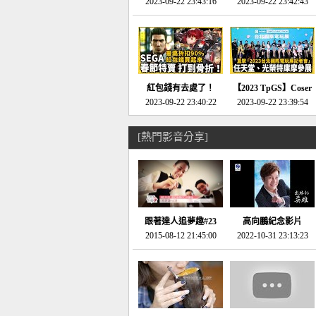
推的JRPG神作《神之
2023-09-22 23:43:16
命異次元 重製版》重
2023-09-22 23:42:43
天平》介紹！-電玩宅
回「石村號」的恐懼體
速配20230126
驗-電玩宅速配
20230125
紅包錢有去處了！
【2023 TpGS】Coser
SEGA春節特賣 超過85
2023-09-22 23:40:22
和Show Girl搶先看！
2023-09-22 23:39:54
款遊戲打到骨折-電玩
直擊展前記者會-電玩
宅速配20230119
宅速配20230118
[熱門影音分享]
跟著達人追夢趣#23
高向鵬紀念影片
promo-我想開間咖啡
2015-08-12 21:45:00
2022-10-31 23:13:23
館(謝佳凌)