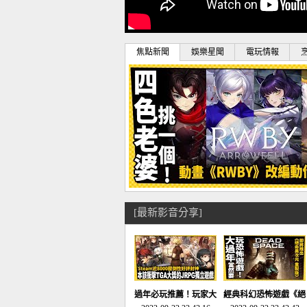
焦點新聞
娛樂星聞
電玩情報
[最新影音分享]
過年必玩推薦！玩家大
經典科幻恐怖遊戲《絕