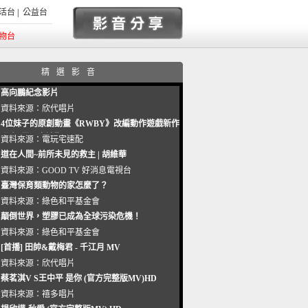
活台
|
公益台
物台
精選影音
高向鵬紀念影片
資料來源：
欣代唱片
4位妹子的原創動畫《RWBY》改編動作遊戲新作
曝光_電玩宅速配20221102
資料來源：
電玩宅速配
道在人間~前所未見的救主 | 胡維華
資料來源：
GOOD TV 好消息電視台
臺灣保育類動物的家怎麼了？
資料來源：
綠色和平基金會
顛倒世界，塑膠已成為全球污染危機！
資料來源：
綠色和平基金會
[首播] 田帥&戴梅君 - 千江月 MV
資料來源：
欣代唱片
蔡茗淇V S王中平 是你 (官方完整版MV)HD
資料來源：
禧多唱片