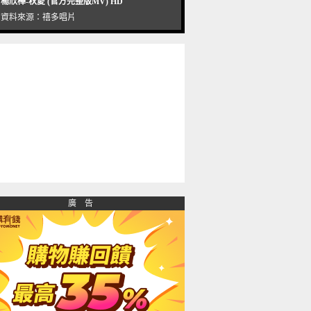
楊欣樺-秋愛 (官方完整版MV) HD
資料來源：
禧多唱片
廣 告