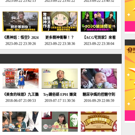
2023-09-22 23:42:15
場》將推出「重製
SE社全新IP開放世界
2023-09-22 23:41:22
選2023十大期待遊戲!
2023-09-22 23:40:52
版」!!!今年就能玩到!!-
動作角色扮演遊戲！-
第一名早就決定了，封
電玩宅速配20230124
電玩宅速配20230123
面圖直接雷你!-電玩宅
速配20230120
《黑神話：悟空》2024
更多精神衝擊！？
【ACG宅到家】來看
年夏季推出！確定不會
2023-09-22 23:39:26
《來自深淵 烈日的黃
2023-09-22 23:38:36
就抽周邊！《JOJO的
2023-09-22 23:38:04
延期齁？-電玩宅速配
金鄉》續篇動畫確定
奇妙冒險》問答大挑戰
20230117
│JOJO的奇妙冒險
《黃金之心》動畫十週
年特展 feat 蕎羽 、櫻
花
《美食的味道》九王鵝
Try講俗語 EP01 嫌貨
糖尿孕媽的控糖守則
2018-06-07 21:09:53
肉
2019-07-17 11:30:56
才是買貨人
2016-09-29 22:06:59