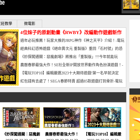
烹飪教學
微電影
4位妹子的原創動畫《RWBY》改編動作遊戲新作
曝光_電玩宅速配20221102
過年必玩推薦！玩家大推的JRPG神作《神之天平》介紹！-電玩
宅速配20230126
經典科幻恐怖遊戲《絕命異次元 重製版》重回「石村號」的恐
懼體驗-電玩宅速配20230125
《妙探闖通關：惡魔劇場》將推出「重製版」!!!今年就能玩
到!!-電玩宅速配20230124
農曆春節最強大作！SE社全新IP開放世界動作角色扮演遊戲！-
電玩宅速配20230123
【電玩TOP10】編輯嚴選2023十大期待遊戲!第一名早就決定
了，封面圖直接雷你!-電玩宅速配20230120
紅包錢有去處了！SEGA春節特賣 超過85款遊戲打到骨折-電玩
宅速配20230119
《妙探闖通關：惡魔劇
農曆春節最強大作！
【電玩TOP10】編輯嚴