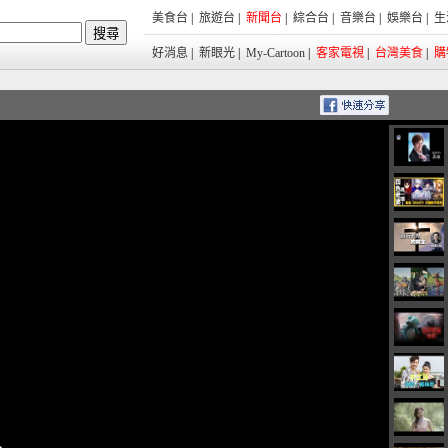
美食台
|
旅遊台
|
新聞台
|
綜合台
|
音樂台
|
娛樂台
|
生
好消息
|
新眼光
|
My-Cartoon
|
客家電視
|
台灣美食
|
購