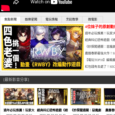
焦點新聞
娛樂星聞
電玩情報
烹飪教學
微電影
4位妹子的原創動
曝光_電玩宅速配20
過年必玩推薦！玩家大
宅速配20230126
經典科幻恐怖遊戲《絕
懼體驗-電玩宅速配2023
《妙探闖通關：惡魔劇
到!!-電玩宅速配202301
農曆春節最強大作！S
電玩宅速配20230123
【電玩TOP10】編輯
了，封面圖直接雷你!-電
紅包錢有去處了！SEG
宅速配20230119
[最新影音分享]
過年必玩推薦！玩家大
經典科幻恐怖遊戲《絕
《妙探闖通關：惡魔劇
農曆春