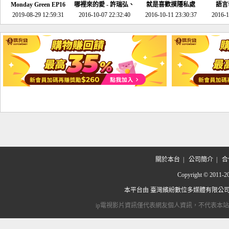
Monday Green EP16
哪裡來的愛 - 許瑞弘、
就是喜歡摸隱私處
語言
超意外~環保原來可以
2019-08-29 12:59:31
2016-10-07 22:32:40
李其芬
2016-10-11 23:30:37
2016-1
邊玩邊做！
關於本台
|
公司簡介
|
合
Copyright © 2
本平台由
臺灣繽紛數位多媒體有限公
ip電視影片資訊僅代表網友個人資訊，不代表本