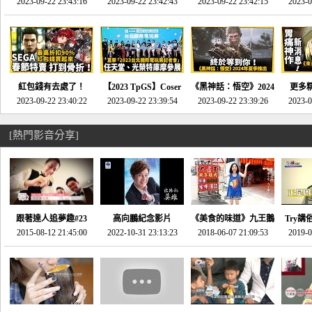
推的JRPG神作《神之
2023-09-22 23:43:16
命異次元 重製版》重
2023-09-22 23:42:43
2023-09-22 23:42:15
場》將推出「重製
SE社
2023-0
天平》介紹！-電玩宅
回「石村號」的恐懼體
版」!!!今年就能玩到!!-
動作角
速配20230126
驗-電玩宅速配
電玩宅速配20230124
電玩宅速
20230125
紅包錢有去處了！
【2023 TpGS】Coser
《黑神話：悟空》2024
更多
SEGA春節特賣 超過85
2023-09-22 23:40:22
和Show Girl搶先看！
2023-09-22 23:39:54
年夏季推出！確定不會
2023-09-22 23:39:26
《來自
2023-0
款遊戲打到骨折-電玩
直擊展前記者會-電玩
延期齁？-電玩宅速配
金鄉》
宅速配20230119
宅速配20230118
20230117
[熱門影音分享]
跟著達人追夢趣#23
高向鵬紀念影片
《美食的味道》九王鵝
Try講
promo-我想開間咖啡
2015-08-12 21:45:00
2022-10-31 23:13:23
2018-06-07 21:09:53
肉
2019-0
才
館(謝佳凌)