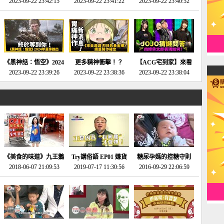
2023-09-22 23:42:15
場》將推出「重製
SE社全新IP開放世界
2023-09-22 23:41:22
選2023十大期待遊戲!
2023-09-22 23:40:52
版」!!!今年就能玩到!!-
動作角色扮演遊戲！-
第一名早就決定了，封
電玩宅速配20230124
電玩宅速配20230123
面圖直接雷你!-電玩宅
速配20230120
《黑神話：悟空》2024
更多精神衝擊！？
【ACG宅到家】來看
年夏季推出！確定不會
2023-09-22 23:39:26
《來自深淵 烈日的黃
2023-09-22 23:38:36
就抽周邊！《JOJO的
2023-09-22 23:38:04
延期齁？-電玩宅速配
金鄉》續篇動畫確定
奇妙冒險》問答大挑戰
20230117
│JOJO的奇妙冒險
《黃金之心》動畫十週
年特展 feat 蕎羽 、櫻
花
《美食的味道》九王鵝
Try講俗語 EP01 嫌貨
糖尿孕媽的控糖守則
2018-06-07 21:09:53
肉
2019-07-17 11:30:56
才是買貨人
2016-09-29 22:06:59