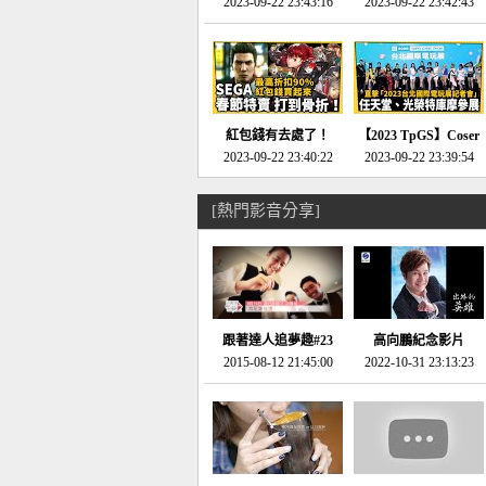
推的JRPG神作《神之
2023-09-22 23:43:16
命異次元 重製版》重
2023-09-22 23:42:43
天平》介紹！-電玩宅
回「石村號」的恐懼體
速配20230126
驗-電玩宅速配
20230125
紅包錢有去處了！
【2023 TpGS】Coser
SEGA春節特賣 超過85
2023-09-22 23:40:22
和Show Girl搶先看！
2023-09-22 23:39:54
款遊戲打到骨折-電玩
直擊展前記者會-電玩
宅速配20230119
宅速配20230118
[熱門影音分享]
跟著達人追夢趣#23
高向鵬紀念影片
promo-我想開間咖啡
2015-08-12 21:45:00
2022-10-31 23:13:23
館(謝佳凌)