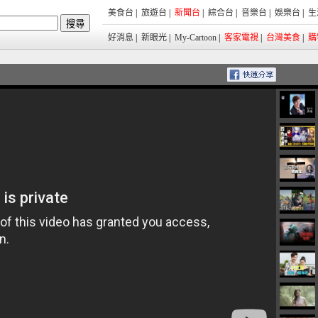
美食台
|
旅遊台
|
新聞台
|
綜合台
|
音樂台
|
娛樂台
|
生
好消息
|
新眼光
|
My-Cartoon
|
客家電視
|
台灣美食
|
購