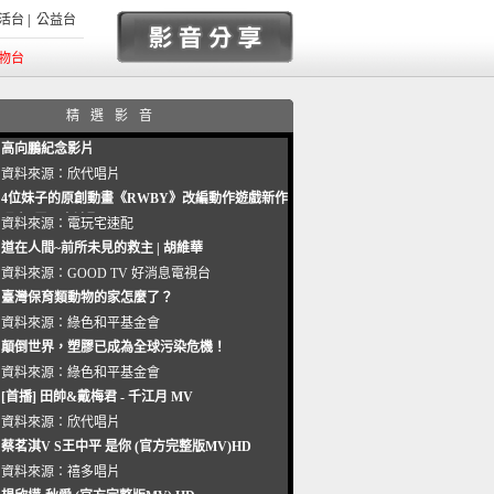
活台
|
公益台
物台
精選影音
高向鵬紀念影片
資料來源：
欣代唱片
4位妹子的原創動畫《RWBY》改編動作遊戲新作
曝光_電玩宅速配20221102
資料來源：
電玩宅速配
道在人間~前所未見的救主 | 胡維華
資料來源：
GOOD TV 好消息電視台
臺灣保育類動物的家怎麼了？
資料來源：
綠色和平基金會
顛倒世界，塑膠已成為全球污染危機！
資料來源：
綠色和平基金會
[首播] 田帥&戴梅君 - 千江月 MV
資料來源：
欣代唱片
蔡茗淇V S王中平 是你 (官方完整版MV)HD
資料來源：
禧多唱片