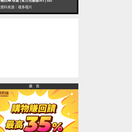
楊欣樺-秋愛 (官方完整版MV) HD
資料來源：
禧多唱片
廣 告