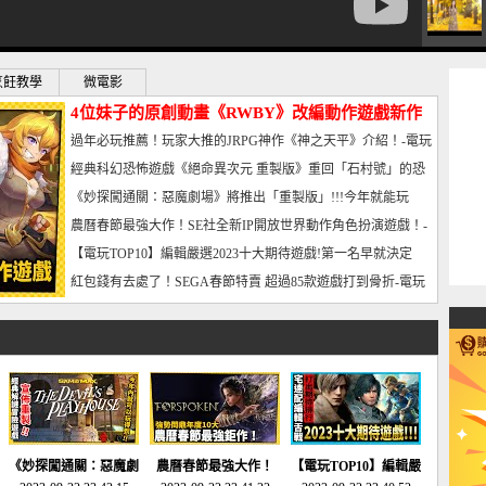
烹飪教學
微電影
4位妹子的原創動畫《RWBY》改編動作遊戲新作
曝光_電玩宅速配20221102
過年必玩推薦！玩家大推的JRPG神作《神之天平》介紹！-電玩
宅速配20230126
經典科幻恐怖遊戲《絕命異次元 重製版》重回「石村號」的恐
懼體驗-電玩宅速配20230125
《妙探闖通關：惡魔劇場》將推出「重製版」!!!今年就能玩
到!!-電玩宅速配20230124
農曆春節最強大作！SE社全新IP開放世界動作角色扮演遊戲！-
電玩宅速配20230123
【電玩TOP10】編輯嚴選2023十大期待遊戲!第一名早就決定
了，封面圖直接雷你!-電玩宅速配20230120
紅包錢有去處了！SEGA春節特賣 超過85款遊戲打到骨折-電玩
宅速配20230119
《妙探闖通關：惡魔劇
農曆春節最強大作！
【電玩TOP10】編輯嚴