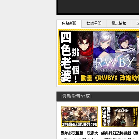
焦點新聞
娛樂星聞
電玩情報
[最新影音分享]
過年必玩推薦！玩家大
經典科幻恐怖遊戲《絕