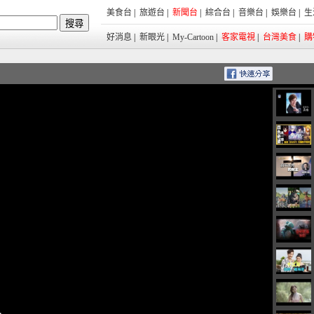
美食台
|
旅遊台
|
新聞台
|
綜合台
|
音樂台
|
娛樂台
|
生
好消息
|
新眼光
|
My-Cartoon
|
客家電視
|
台灣美食
|
購