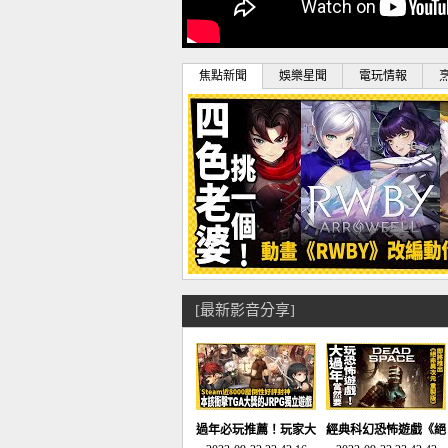
焦點新聞
娛樂星聞
電玩情報
[最新影音分享]
過年必玩推薦！玩家大
經典科幻恐怖遊戲《絕