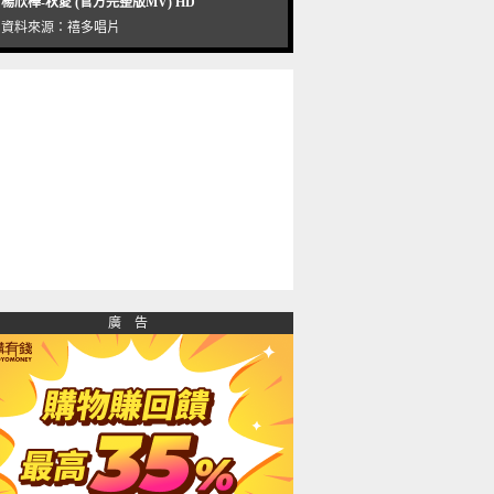
楊欣樺-秋愛 (官方完整版MV) HD
資料來源：
禧多唱片
廣 告