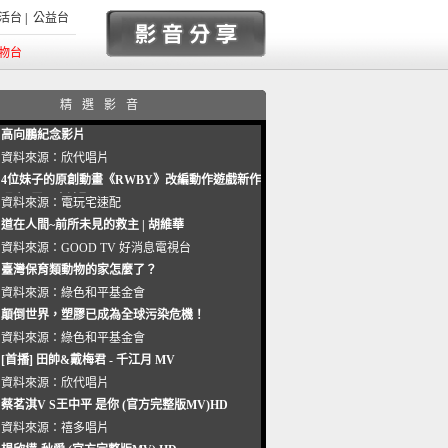
活台
|
公益台
物台
精選影音
高向鵬紀念影片
資料來源：
欣代唱片
4位妹子的原創動畫《RWBY》改編動作遊戲新作
曝光_電玩宅速配20221102
資料來源：
電玩宅速配
道在人間~前所未見的救主 | 胡維華
資料來源：
GOOD TV 好消息電視台
臺灣保育類動物的家怎麼了？
資料來源：
綠色和平基金會
顛倒世界，塑膠已成為全球污染危機！
資料來源：
綠色和平基金會
[首播] 田帥&戴梅君 - 千江月 MV
資料來源：
欣代唱片
蔡茗淇V S王中平 是你 (官方完整版MV)HD
資料來源：
禧多唱片