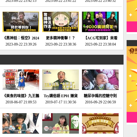
2023-09-22 23:42:15
場》將推出「重製
SE社全新IP開放世界
2023-09-22 23:41:22
選2023十大期待遊戲!
2023-09-22 23:40:52
版」!!!今年就能玩到!!-
動作角色扮演遊戲！-
第一名早就決定了，封
電玩宅速配20230124
電玩宅速配20230123
面圖直接雷你!-電玩宅
速配20230120
《黑神話：悟空》2024
更多精神衝擊！？
【ACG宅到家】來看
年夏季推出！確定不會
2023-09-22 23:39:26
《來自深淵 烈日的黃
2023-09-22 23:38:36
就抽周邊！《JOJO的
2023-09-22 23:38:04
延期齁？-電玩宅速配
金鄉》續篇動畫確定
奇妙冒險》問答大挑戰
20230117
│JOJO的奇妙冒險
《黃金之心》動畫十週
年特展 feat 蕎羽 、櫻
花
《美食的味道》九王鵝
Try講俗語 EP01 嫌貨
糖尿孕媽的控糖守則
2018-06-07 21:09:53
肉
2019-07-17 11:30:56
才是買貨人
2016-09-29 22:06:59