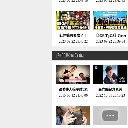
推的JRPG神作《神之
2023-09-22 23:43:16
命異次元 重製版》重
2023-09-22 23:42:43
天平》介紹！-電玩宅
回「石村號」的恐懼體
速配20230126
驗-電玩宅速配
20230125
紅包錢有去處了！
【2023 TpGS】Coser
SEGA春節特賣 超過85
2023-09-22 23:40:22
和Show Girl搶先看！
2023-09-22 23:39:54
款遊戲打到骨折-電玩
直擊展前記者會-電玩
宅速配20230119
宅速配20230118
[熱門影音分享]
跟著達人追夢趣#23
高向鵬紀念影片
promo-我想開間咖啡
2015-08-12 21:45:00
2022-10-31 23:13:23
館(謝佳凌)