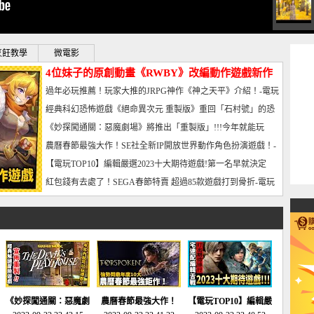
烹飪教學
微電影
4位妹子的原創動畫《RWBY》改編動作遊戲新作
曝光_電玩宅速配20221102
過年必玩推薦！玩家大推的JRPG神作《神之天平》介紹！-電玩
宅速配20230126
經典科幻恐怖遊戲《絕命異次元 重製版》重回「石村號」的恐
懼體驗-電玩宅速配20230125
《妙探闖通關：惡魔劇場》將推出「重製版」!!!今年就能玩
到!!-電玩宅速配20230124
農曆春節最強大作！SE社全新IP開放世界動作角色扮演遊戲！-
電玩宅速配20230123
【電玩TOP10】編輯嚴選2023十大期待遊戲!第一名早就決定
了，封面圖直接雷你!-電玩宅速配20230120
紅包錢有去處了！SEGA春節特賣 超過85款遊戲打到骨折-電玩
宅速配20230119
《妙探闖通關：惡魔劇
農曆春節最強大作！
【電玩TOP10】編輯嚴