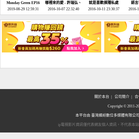
Monday Green EP16
哪裡來的愛 - 許瑞弘、
就是喜歡摸隱私處
語言
超意外~環保原來可以
2019-08-29 12:59:31
2016-10-07 22:32:40
李其芬
2016-10-11 23:30:37
2016-1
邊玩邊做！
關於本台
|
公司簡介
|
合
Copyright © 2
本平台由
臺灣繽紛數位多媒體有限公
ip電視影片資訊僅代表網友個人資訊，不代表本