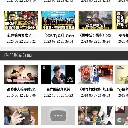
推的JRPG神作《神之
2023-09-22 23:43:16
命異次元 重製版》重
2023-09-22 23:42:43
2023-09-22 23:42:15
場》將推出「重製
SE社
2023-0
天平》介紹！-電玩宅
回「石村號」的恐懼體
版」!!!今年就能玩到!!-
動作角
速配20230126
驗-電玩宅速配
電玩宅速配20230124
電玩宅速
20230125
紅包錢有去處了！
【2023 TpGS】Coser
《黑神話：悟空》2024
更多
SEGA春節特賣 超過85
2023-09-22 23:40:22
和Show Girl搶先看！
2023-09-22 23:39:54
年夏季推出！確定不會
2023-09-22 23:39:26
《來自
2023-0
款遊戲打到骨折-電玩
直擊展前記者會-電玩
延期齁？-電玩宅速配
金鄉》
宅速配20230119
宅速配20230118
20230117
[熱門影音分享]
跟著達人追夢趣#23
高向鵬紀念影片
《美食的味道》九王鵝
Try講
promo-我想開間咖啡
2015-08-12 21:45:00
2022-10-31 23:13:23
2018-06-07 21:09:53
肉
2019-0
才
館(謝佳凌)