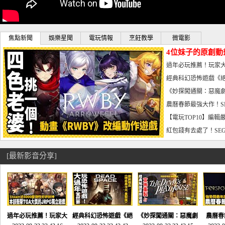
焦點新聞
娛樂星聞
電玩情報
烹飪教學
微電影
4位妹子的原創動
曝光_電玩宅速配20
過年必玩推薦！玩家大
宅速配20230126
經典科幻恐怖遊戲《絕
懼體驗-電玩宅速配2023
《妙探闖通關：惡魔劇
到!!-電玩宅速配202301
農曆春節最強大作！S
電玩宅速配20230123
【電玩TOP10】編輯
了，封面圖直接雷你!-電
紅包錢有去處了！SEG
宅速配20230119
[最新影音分享]
過年必玩推薦！玩家大
經典科幻恐怖遊戲《絕
《妙探闖通關：惡魔劇
農曆春