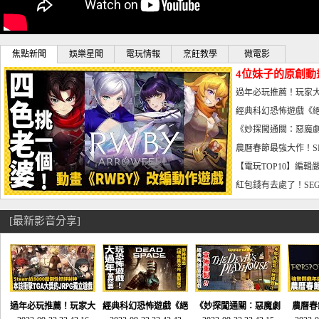
焦點新聞
娛樂星聞
電玩情報
烹飪教學
微電影
4位妹子的原創動
曝光_電玩宅速配20
過年必玩推薦！玩家大
宅速配20230126
經典科幻恐怖遊戲《絕
懼體驗-電玩宅速配2023
《妙探闖通關：惡魔劇
到!!-電玩宅速配202301
農曆春節最強大作！S
電玩宅速配20230123
【電玩TOP10】編輯
了，封面圖直接雷你!-電
紅包錢有去處了！SEG
宅速配20230119
[最新影音分享]
過年必玩推薦！玩家大
經典科幻恐怖遊戲《絕
《妙探闖通關：惡魔劇
農曆春