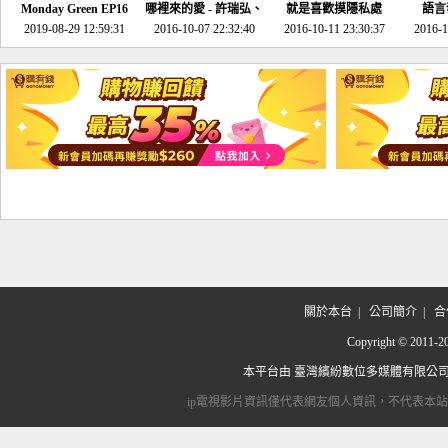
Monday Green EP16
哪裡來的愛 - 許瑞弘、
就是喜歡摸隱私處
語言
超意外~環保原來可以
2019-08-29 12:59:31
2016-10-07 22:32:40
李其芬
2016-10-11 23:30:37
2016-1
邊玩邊做！
關於本台
|
公司簡介
|
合
Copyright © 2
本平台由
臺灣繽紛數位多媒體有限公
ip電視影片資訊僅代表網友個人資訊，不代表本