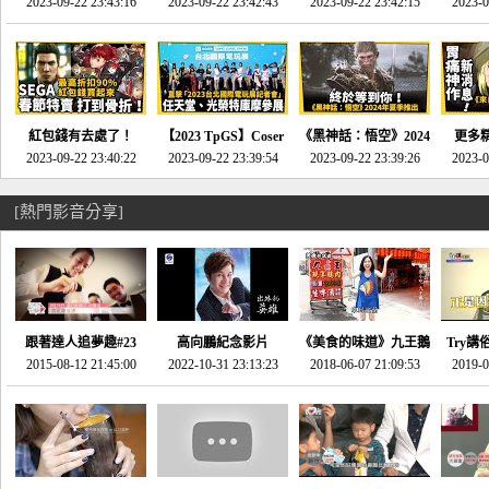
推的JRPG神作《神之
2023-09-22 23:43:16
命異次元 重製版》重
2023-09-22 23:42:43
2023-09-22 23:42:15
場》將推出「重製
SE社
2023-0
天平》介紹！-電玩宅
回「石村號」的恐懼體
版」!!!今年就能玩到!!-
動作角
速配20230126
驗-電玩宅速配
電玩宅速配20230124
電玩宅速
20230125
紅包錢有去處了！
【2023 TpGS】Coser
《黑神話：悟空》2024
更多
SEGA春節特賣 超過85
2023-09-22 23:40:22
和Show Girl搶先看！
2023-09-22 23:39:54
年夏季推出！確定不會
2023-09-22 23:39:26
《來自
2023-0
款遊戲打到骨折-電玩
直擊展前記者會-電玩
延期齁？-電玩宅速配
金鄉》
宅速配20230119
宅速配20230118
20230117
[熱門影音分享]
跟著達人追夢趣#23
高向鵬紀念影片
《美食的味道》九王鵝
Try講
promo-我想開間咖啡
2015-08-12 21:45:00
2022-10-31 23:13:23
2018-06-07 21:09:53
肉
2019-0
才
館(謝佳凌)