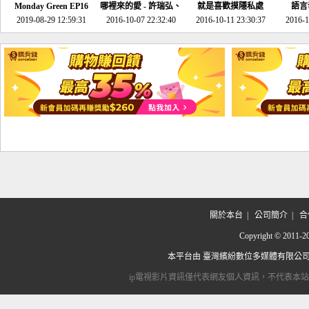
Monday Green EP16
哪裡來的愛 - 許瑞弘、
就是喜歡摸隱私處
語言
超意外~環保原來可以
2019-08-29 12:59:31
2016-10-07 22:32:40
李其芬
2016-10-11 23:30:37
2016-1
邊玩邊做！
關於本台
|
公司簡介
|
合
Copyright © 2
本平台由
臺灣繽紛數位多媒體有限公
ip電視影片資訊僅代表網友個人資訊，不代表本