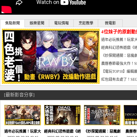
焦點新聞
娛樂星聞
電玩情報
烹飪教學
微電影
4位妹子的原創動
曝光_電玩宅速配20
過年必玩推薦！玩家大
宅速配20230126
經典科幻恐怖遊戲《絕
懼體驗-電玩宅速配2023
《妙探闖通關：惡魔劇
到!!-電玩宅速配202301
農曆春節最強大作！S
電玩宅速配20230123
【電玩TOP10】編輯
了，封面圖直接雷你!-電
紅包錢有去處了！SEG
宅速配20230119
[最新影音分享]
過年必玩推薦！玩家大
經典科幻恐怖遊戲《絕
《妙探闖通關：惡魔劇
農曆春