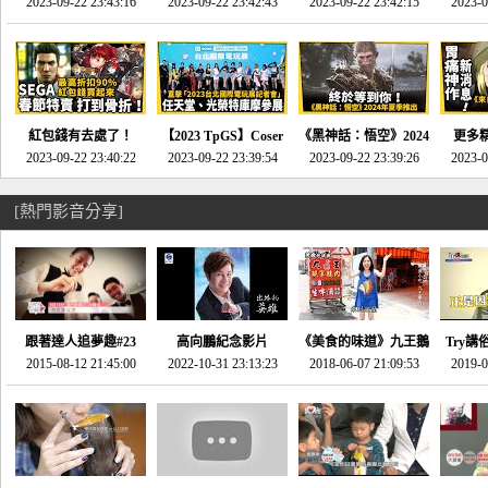
推的JRPG神作《神之
2023-09-22 23:43:16
命異次元 重製版》重
2023-09-22 23:42:43
2023-09-22 23:42:15
場》將推出「重製
SE社
2023-0
天平》介紹！-電玩宅
回「石村號」的恐懼體
版」!!!今年就能玩到!!-
動作角
速配20230126
驗-電玩宅速配
電玩宅速配20230124
電玩宅速
20230125
紅包錢有去處了！
【2023 TpGS】Coser
《黑神話：悟空》2024
更多
SEGA春節特賣 超過85
2023-09-22 23:40:22
和Show Girl搶先看！
2023-09-22 23:39:54
年夏季推出！確定不會
2023-09-22 23:39:26
《來自
2023-0
款遊戲打到骨折-電玩
直擊展前記者會-電玩
延期齁？-電玩宅速配
金鄉》
宅速配20230119
宅速配20230118
20230117
[熱門影音分享]
跟著達人追夢趣#23
高向鵬紀念影片
《美食的味道》九王鵝
Try講
promo-我想開間咖啡
2015-08-12 21:45:00
2022-10-31 23:13:23
2018-06-07 21:09:53
肉
2019-0
才
館(謝佳凌)