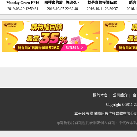
Monday Green EP16
哪裡來的愛 - 許瑞弘、
就是喜歡摸隱私處
語言
超意外~環保原來可以
2019-08-29 12:59:31
2016-10-07 22:32:40
李其芬
2016-10-11 23:30:37
2016-1
邊玩邊做！
關於本台
|
公司簡介
|
合
Copyright © 2
本平台由
臺灣繽紛數位多媒體有限公
ip電視影片資訊僅代表網友個人資訊，不代表本