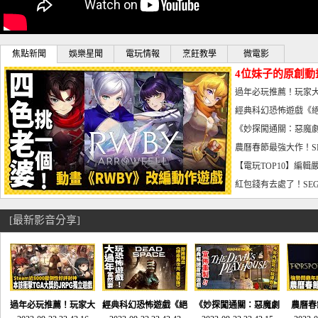
焦點新聞
娛樂星聞
電玩情報
烹飪教學
微電影
4位妹子的原創動
曝光_電玩宅速配20
過年必玩推薦！玩家大
宅速配20230126
經典科幻恐怖遊戲《絕
懼體驗-電玩宅速配2023
《妙探闖通關：惡魔劇
到!!-電玩宅速配202301
農曆春節最強大作！S
電玩宅速配20230123
【電玩TOP10】編輯
了，封面圖直接雷你!-電
紅包錢有去處了！SEG
宅速配20230119
[最新影音分享]
過年必玩推薦！玩家大
經典科幻恐怖遊戲《絕
《妙探闖通關：惡魔劇
農曆春