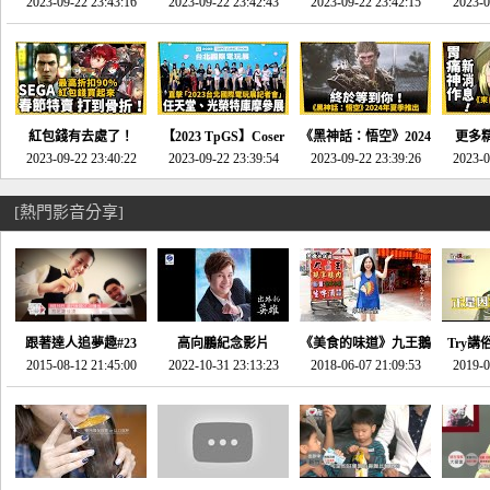
推的JRPG神作《神之
2023-09-22 23:43:16
命異次元 重製版》重
2023-09-22 23:42:43
2023-09-22 23:42:15
場》將推出「重製
SE社
2023-0
天平》介紹！-電玩宅
回「石村號」的恐懼體
版」!!!今年就能玩到!!-
動作角
速配20230126
驗-電玩宅速配
電玩宅速配20230124
電玩宅速
20230125
紅包錢有去處了！
【2023 TpGS】Coser
《黑神話：悟空》2024
更多
SEGA春節特賣 超過85
2023-09-22 23:40:22
和Show Girl搶先看！
2023-09-22 23:39:54
年夏季推出！確定不會
2023-09-22 23:39:26
《來自
2023-0
款遊戲打到骨折-電玩
直擊展前記者會-電玩
延期齁？-電玩宅速配
金鄉》
宅速配20230119
宅速配20230118
20230117
[熱門影音分享]
跟著達人追夢趣#23
高向鵬紀念影片
《美食的味道》九王鵝
Try講
promo-我想開間咖啡
2015-08-12 21:45:00
2022-10-31 23:13:23
2018-06-07 21:09:53
肉
2019-0
才
館(謝佳凌)