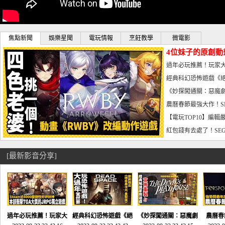
焦點新聞
娛樂星聞
電玩情報
烹飪教學
微電影
4位妹子的原創動
曝光_電玩宅速配20
過年必玩推薦！玩家大
宅速配20230126
經典科幻恐怖遊戲《絕
懼體驗-電玩宅速配2023
《妙探闖通關：惡魔劇
到!!-電玩宅速配202301
農曆春節最強大作！S
電玩宅速配20230123
【電玩TOP10】編輯
了，封面圖直接雷你!-電
紅包錢有去處了！SEG
宅速配20230119
[最新影音分享]
過年必玩推薦！玩家大
經典科幻恐怖遊戲《絕
《妙探闖通關：惡魔劇
農曆春