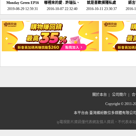
Monday Green EP16
哪裡來的愛 - 許瑞弘、
就是喜歡摸隱私處
語言
超意外~環保原來可以
2019-08-29 12:59:31
2016-10-07 22:32:40
李其芬
2016-10-11 23:30:37
2016-1
邊玩邊做！
關於本台
|
公司簡介
|
合
Copyright © 2
本平台由
臺灣繽紛數位多媒體有限公
ip電視影片資訊僅代表網友個人資訊，不代表本