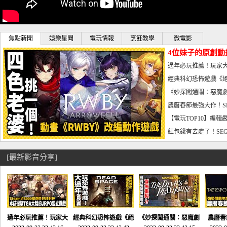
焦點新聞
娛樂星聞
電玩情報
烹飪教學
微電影
4位妹子的原創動
曝光_電玩宅速配20
過年必玩推薦！玩家大
宅速配20230126
經典科幻恐怖遊戲《絕
懼體驗-電玩宅速配2023
《妙探闖通關：惡魔劇
到!!-電玩宅速配202301
農曆春節最強大作！S
電玩宅速配20230123
【電玩TOP10】編輯
了，封面圖直接雷你!-電
紅包錢有去處了！SEG
宅速配20230119
[最新影音分享]
過年必玩推薦！玩家大
經典科幻恐怖遊戲《絕
《妙探闖通關：惡魔劇
農曆春