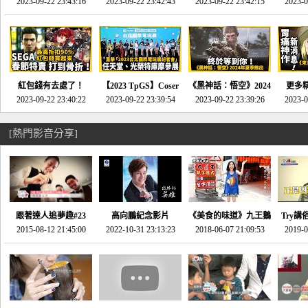
推的JRPG神作《神之
2023-09-22 23:43:16
命異次元 重製版》重
2023-09-22 23:42:43
2023-09-22 23:42:15
場》將推出「重製
SE社
2023-0
天平》介紹！-電玩宅
回「石村號」的恐懼體
版」!!!今年就能玩到!!-
動作角
速配20230126
驗-電玩宅速配
電玩宅速配20230124
電玩宅速
20230125
紅包錢有去處了！
【2023 TpGS】Coser
《黑神話：悟空》2024
更多
SEGA春節特賣 超過85
2023-09-22 23:40:22
和Show Girl搶先看！
2023-09-22 23:39:54
年夏季推出！確定不會
2023-09-22 23:39:26
《來自
2023-0
款遊戲打到骨折-電玩
直擊展前記者會-電玩
延期齁？-電玩宅速配
金鄉》
宅速配20230119
宅速配20230118
20230117
[熱門影音分享]
跟著達人追夢趣#23
高向鵬紀念影片
《美食的味道》九王鵝
Try講
promo-我想開間咖啡
2015-08-12 21:45:00
2022-10-31 23:13:23
2018-06-07 21:09:53
肉
2019-0
才
館(謝佳凌)