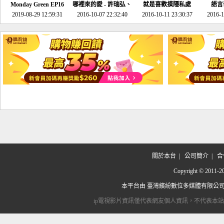
Monday Green EP16
哪裡來的愛 - 許瑞弘、
就是喜歡摸隱私處
語言
超意外~環保原來可以
2019-08-29 12:59:31
2016-10-07 22:32:40
李其芬
2016-10-11 23:30:37
2016-1
邊玩邊做！
關於本台
|
公司簡介
|
合
Copyright © 2
本平台由
臺灣繽紛數位多媒體有限公
ip電視影片資訊僅代表網友個人資訊，不代表本