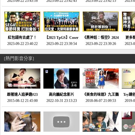
推的JRPG神作《神之
2023-09-22 23:43:16
命異次元 重製版》重
2023-09-22 23:42:43
2023-09-22 23:42:15
場》將推出「重製
SE社
2023-0
天平》介紹！-電玩宅
回「石村號」的恐懼體
版」!!!今年就能玩到!!-
動作角
速配20230126
驗-電玩宅速配
電玩宅速配20230124
電玩宅速
20230125
紅包錢有去處了！
【2023 TpGS】Coser
《黑神話：悟空》2024
更多
SEGA春節特賣 超過85
2023-09-22 23:40:22
和Show Girl搶先看！
2023-09-22 23:39:54
年夏季推出！確定不會
2023-09-22 23:39:26
《來自
2023-0
款遊戲打到骨折-電玩
直擊展前記者會-電玩
延期齁？-電玩宅速配
金鄉》
宅速配20230119
宅速配20230118
20230117
[熱門影音分享]
跟著達人追夢趣#23
高向鵬紀念影片
《美食的味道》九王鵝
Try講
promo-我想開間咖啡
2015-08-12 21:45:00
2022-10-31 23:13:23
2018-06-07 21:09:53
肉
2019-0
才
館(謝佳凌)