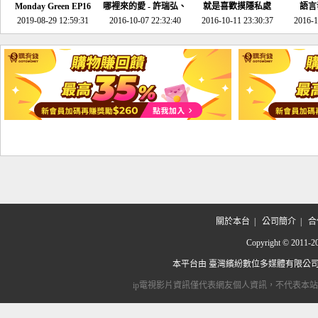
Monday Green EP16
哪裡來的愛 - 許瑞弘、
就是喜歡摸隱私處
語言
超意外~環保原來可以
2019-08-29 12:59:31
2016-10-07 22:32:40
李其芬
2016-10-11 23:30:37
2016-1
邊玩邊做！
關於本台
|
公司簡介
|
合
Copyright © 2
本平台由
臺灣繽紛數位多媒體有限公
ip電視影片資訊僅代表網友個人資訊，不代表本