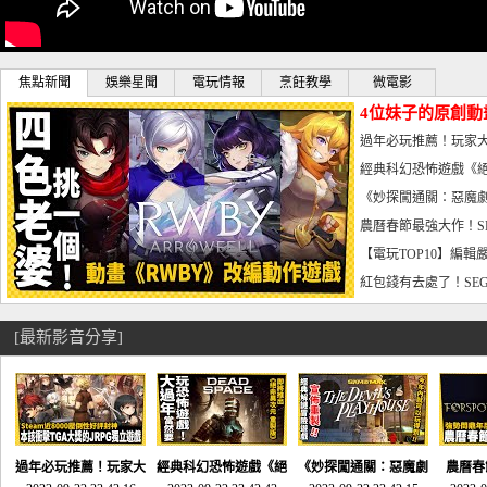
焦點新聞
娛樂星聞
電玩情報
烹飪教學
微電影
4位妹子的原創動
曝光_電玩宅速配20
過年必玩推薦！玩家大
宅速配20230126
經典科幻恐怖遊戲《絕
懼體驗-電玩宅速配2023
《妙探闖通關：惡魔劇
到!!-電玩宅速配202301
農曆春節最強大作！S
電玩宅速配20230123
【電玩TOP10】編輯
了，封面圖直接雷你!-電
紅包錢有去處了！SEG
宅速配20230119
[最新影音分享]
過年必玩推薦！玩家大
經典科幻恐怖遊戲《絕
《妙探闖通關：惡魔劇
農曆春