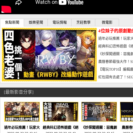
焦點新聞
娛樂星聞
電玩情報
烹飪教學
微電影
4位妹子的原創動
曝光_電玩宅速配20
過年必玩推薦！玩家大
宅速配20230126
經典科幻恐怖遊戲《絕
懼體驗-電玩宅速配2023
《妙探闖通關：惡魔劇
到!!-電玩宅速配202301
農曆春節最強大作！S
電玩宅速配20230123
【電玩TOP10】編輯
了，封面圖直接雷你!-電
紅包錢有去處了！SEG
宅速配20230119
[最新影音分享]
過年必玩推薦！玩家大
經典科幻恐怖遊戲《絕
《妙探闖通關：惡魔劇
農曆春