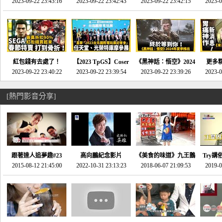
推的JRPG神作《神之
2023-09-22 23:43:16
命異次元 重製版》重
2023-09-22 23:42:43
2023-09-22 23:42:15
場》將推出「重製
SE社
2023-0
天平》介紹！-電玩宅
回「石村號」的恐懼體
版」!!!今年就能玩到!!-
動作角
速配20230126
驗-電玩宅速配
電玩宅速配20230124
電玩宅速
20230125
紅包錢有去處了！
【2023 TpGS】Coser
《黑神話：悟空》2024
更多
SEGA春節特賣 超過85
2023-09-22 23:40:22
和Show Girl搶先看！
2023-09-22 23:39:54
年夏季推出！確定不會
2023-09-22 23:39:26
《來自
2023-0
款遊戲打到骨折-電玩
直擊展前記者會-電玩
延期齁？-電玩宅速配
金鄉》
宅速配20230119
宅速配20230118
20230117
[熱門影音分享]
跟著達人追夢趣#23
高向鵬紀念影片
《美食的味道》九王鵝
Try講
promo-我想開間咖啡
2015-08-12 21:45:00
2022-10-31 23:13:23
2018-06-07 21:09:53
肉
2019-0
才
館(謝佳凌)