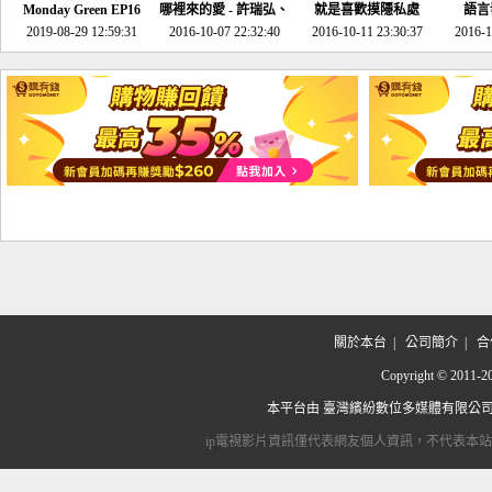
Monday Green EP16
哪裡來的愛 - 許瑞弘、
就是喜歡摸隱私處
語言
超意外~環保原來可以
2019-08-29 12:59:31
2016-10-07 22:32:40
李其芬
2016-10-11 23:30:37
2016-1
邊玩邊做！
關於本台
|
公司簡介
|
合
Copyright © 2
本平台由
臺灣繽紛數位多媒體有限公
ip電視影片資訊僅代表網友個人資訊，不代表本