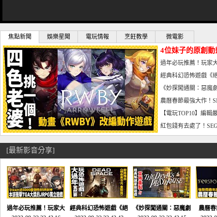
焦點新聞
娛樂星聞
電玩情報
烹飪教學
微電影
4位妹子的原創動
曝光_電玩宅速配20
過年必玩推薦！玩家大
宅速配20230126
經典科幻恐怖遊戲《絕
懼體驗-電玩宅速配2023
《妙探闖通關：惡魔劇
到!!-電玩宅速配202301
農曆春節最強大作！S
電玩宅速配20230123
【電玩TOP10】編輯
了，封面圖直接雷你!-電
紅包錢有去處了！SEG
宅速配20230119
[最新影音分享]
過年必玩推薦！玩家大
經典科幻恐怖遊戲《絕
《妙探闖通關：惡魔劇
農曆春