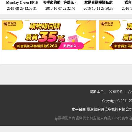
Monday Green EP16
哪裡來的愛 - 許瑞弘、
就是喜歡摸隱私處
語言
超意外~環保原來可以
2019-08-29 12:59:31
2016-10-07 22:32:40
李其芬
2016-10-11 23:30:37
2016-1
邊玩邊做！
關於本台
|
公司簡介
|
合
Copyright © 2
本平台由
臺灣繽紛數位多媒體有限公
ip電視影片資訊僅代表網友個人資訊，不代表本