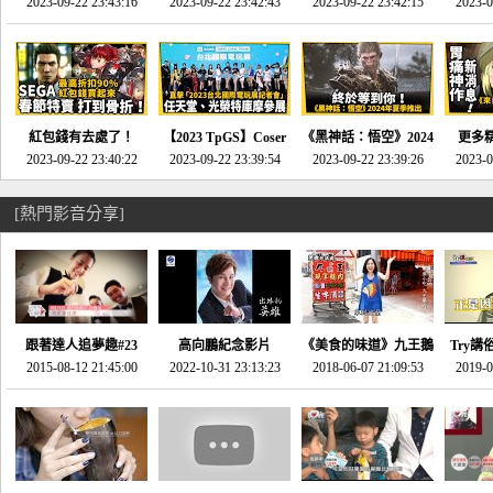
推的JRPG神作《神之
2023-09-22 23:43:16
命異次元 重製版》重
2023-09-22 23:42:43
2023-09-22 23:42:15
場》將推出「重製
SE社
2023-0
天平》介紹！-電玩宅
回「石村號」的恐懼體
版」!!!今年就能玩到!!-
動作角
速配20230126
驗-電玩宅速配
電玩宅速配20230124
電玩宅速
20230125
紅包錢有去處了！
【2023 TpGS】Coser
《黑神話：悟空》2024
更多
SEGA春節特賣 超過85
2023-09-22 23:40:22
和Show Girl搶先看！
2023-09-22 23:39:54
年夏季推出！確定不會
2023-09-22 23:39:26
《來自
2023-0
款遊戲打到骨折-電玩
直擊展前記者會-電玩
延期齁？-電玩宅速配
金鄉》
宅速配20230119
宅速配20230118
20230117
[熱門影音分享]
跟著達人追夢趣#23
高向鵬紀念影片
《美食的味道》九王鵝
Try講
promo-我想開間咖啡
2015-08-12 21:45:00
2022-10-31 23:13:23
2018-06-07 21:09:53
肉
2019-0
才
館(謝佳凌)