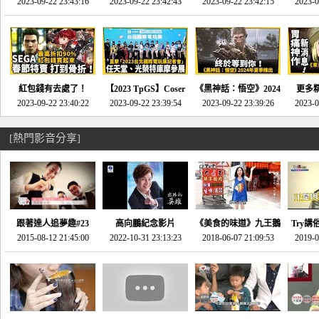
推的JRPG神作《神之
2023-09-22 23:43:16
命異次元 重製版》重
2023-09-22 23:42:43
2023-09-22 23:42:15
場》將推出「重製
SE社
2023-0
天平》介紹！-電玩宅
回「石村號」的恐懼體
版」!!!今年就能玩到!!-
動作角
速配20230126
驗-電玩宅速配
電玩宅速配20230124
電玩宅速
20230125
紅包錢有去處了！
【2023 TpGS】Coser
《黑神話：悟空》2024
更多
SEGA春節特賣 超過85
2023-09-22 23:40:22
和Show Girl搶先看！
2023-09-22 23:39:54
年夏季推出！確定不會
2023-09-22 23:39:26
《來自
2023-0
款遊戲打到骨折-電玩
直擊展前記者會-電玩
延期齁？-電玩宅速配
金鄉》
宅速配20230119
宅速配20230118
20230117
[熱門影音分享]
跟著達人追夢趣#23
高向鵬紀念影片
《美食的味道》九王鵝
Try講
promo-我想開間咖啡
2015-08-12 21:45:00
2022-10-31 23:13:23
2018-06-07 21:09:53
肉
2019-0
才
館(謝佳凌)