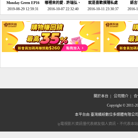
Monday Green EP16
哪裡來的愛 - 許瑞弘、
就是喜歡摸隱私處
語言
超意外~環保原來可以
2019-08-29 12:59:31
2016-10-07 22:32:40
李其芬
2016-10-11 23:30:37
2016-1
邊玩邊做！
關於本台
|
公司簡介
|
合
Copyright © 2
本平台由
臺灣繽紛數位多媒體有限公
ip電視影片資訊僅代表網友個人資訊，不代表本