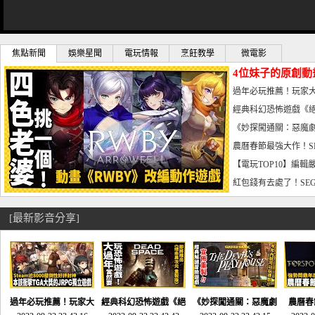
焦點新聞
娛樂星聞
電玩情報
烹飪教學
微電影
4位妹子的原創動
曝光_電玩宅速配20
過年必玩推薦！玩家大
宅速配20230126
經典科幻恐怖遊戲《絕
懼體驗-電玩宅速配2023
《妙探闖通關：惡魔劇
到!!-電玩宅速配202301
農曆春節最強大作！S
電玩宅速配20230123
【電玩TOP10】編輯
了，封面圖直接雷你!-電
紅包錢有去處了！SEG
宅速配20230119
[最新影音分享]
過年必玩推薦！玩家大
經典科幻恐怖遊戲《絕
《妙探闖通關：惡魔劇
農曆春