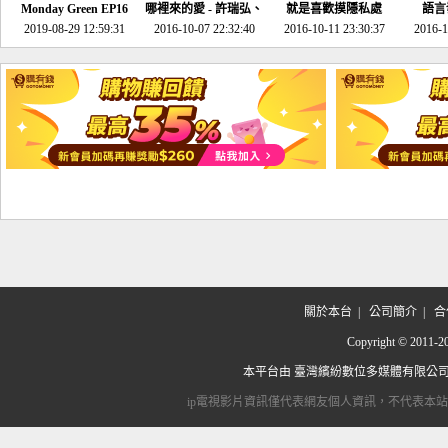
Monday Green EP16
哪裡來的愛 - 許瑞弘、
就是喜歡摸隱私處
語言
超意外~環保原來可以
2019-08-29 12:59:31
2016-10-07 22:32:40
李其芬
2016-10-11 23:30:37
2016-1
邊玩邊做！
關於本台
|
公司簡介
|
合
Copyright © 2
本平台由
臺灣繽紛數位多媒體有限公
ip電視影片資訊僅代表網友個人資訊，不代表本