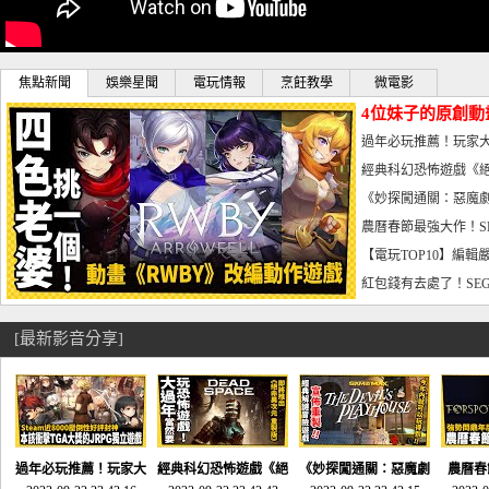
焦點新聞
娛樂星聞
電玩情報
烹飪教學
微電影
4位妹子的原創動
曝光_電玩宅速配20
過年必玩推薦！玩家大
宅速配20230126
經典科幻恐怖遊戲《絕
懼體驗-電玩宅速配2023
《妙探闖通關：惡魔劇
到!!-電玩宅速配202301
農曆春節最強大作！S
電玩宅速配20230123
【電玩TOP10】編輯
了，封面圖直接雷你!-電
紅包錢有去處了！SEG
宅速配20230119
[最新影音分享]
過年必玩推薦！玩家大
經典科幻恐怖遊戲《絕
《妙探闖通關：惡魔劇
農曆春