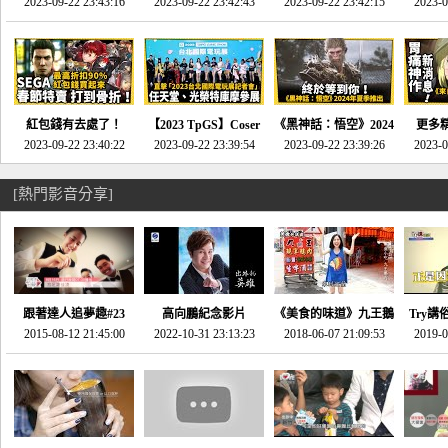
推的JRPG神作《神之
2023-09-22 23:43:16
命異次元 重製版》重
2023-09-22 23:42:43
2023-09-22 23:42:15
場》將推出「重製
SE社
2023-0
天平》介紹！-電玩宅
回「石村號」的恐懼體
版」!!!今年就能玩到!!-
動作角
速配20230126
驗-電玩宅速配
電玩宅速配20230124
電玩宅速
20230125
紅包錢有去處了！
【2023 TpGS】Coser
《黑神話：悟空》2024
更多
SEGA春節特賣 超過85
2023-09-22 23:40:22
和Show Girl搶先看！
2023-09-22 23:39:54
年夏季推出！確定不會
2023-09-22 23:39:26
《來自
2023-0
款遊戲打到骨折-電玩
直擊展前記者會-電玩
延期齁？-電玩宅速配
金鄉》
宅速配20230119
宅速配20230118
20230117
[熱門影音分享]
跟著達人追夢趣#23
高向鵬紀念影片
《美食的味道》九王鵝
Try講
promo-我想開間咖啡
2015-08-12 21:45:00
2022-10-31 23:13:23
2018-06-07 21:09:53
肉
2019-0
才
館(謝佳凌)