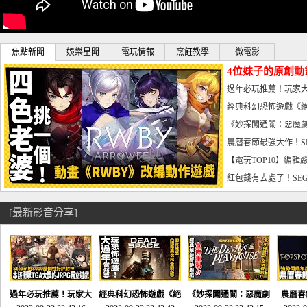
焦點新聞
娛樂星聞
電玩情報
烹飪教學
微電影
4位妹子的原創動
曝光_電玩宅速配20
過年必玩推薦！玩家大
宅速配20230126
經典科幻恐怖遊戲《絕
懼體驗-電玩宅速配2023
《妙探闖通關：惡魔劇
到!!-電玩宅速配202301
農曆春節最強大作！S
電玩宅速配20230123
【電玩TOP10】編輯
了，封面圖直接雷你!-電
紅包錢有去處了！SEG
宅速配20230119
[最新影音分享]
過年必玩推薦！玩家大
經典科幻恐怖遊戲《絕
《妙探闖通關：惡魔劇
農曆春