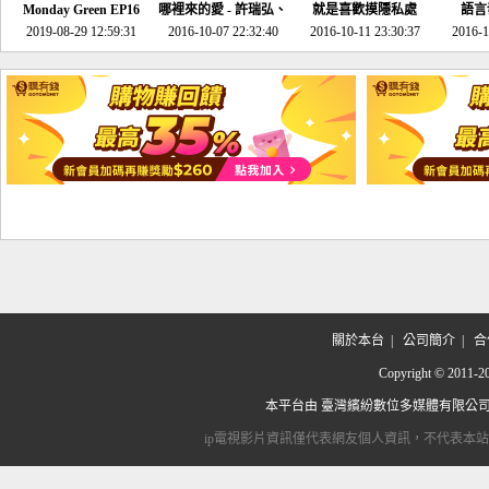
Monday Green EP16
哪裡來的愛 - 許瑞弘、
就是喜歡摸隱私處
語言
超意外~環保原來可以
2019-08-29 12:59:31
2016-10-07 22:32:40
李其芬
2016-10-11 23:30:37
2016-1
邊玩邊做！
關於本台
|
公司簡介
|
合
Copyright © 2
本平台由
臺灣繽紛數位多媒體有限公
ip電視影片資訊僅代表網友個人資訊，不代表本