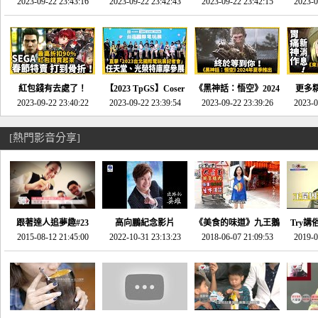
推的JRPG神作《神之
2023-09-22 23:43:16
命異次元 重製版》重
2023-09-22 23:42:43
2023-09-22 23:42:15
場》將推出「重製
SE社
2023-0
天平》介紹！-電玩宅
回「石村號」的恐懼體
版」!!!今年就能玩到!!-
動作角
速配20230126
驗-電玩宅速配
電玩宅速配20230124
電玩宅速
20230125
紅包錢有去處了！
【2023 TpGS】Coser
《黑神話：悟空》2024
更多
SEGA春節特賣 超過85
2023-09-22 23:40:22
和Show Girl搶先看！
2023-09-22 23:39:54
年夏季推出！確定不會
2023-09-22 23:39:26
《來自
2023-0
款遊戲打到骨折-電玩
直擊展前記者會-電玩
延期齁？-電玩宅速配
金鄉》
宅速配20230119
宅速配20230118
20230117
[熱門影音分享]
跟著達人追夢趣#23
高向鵬紀念影片
《美食的味道》九王鵝
Try講
promo-我想開間咖啡
2015-08-12 21:45:00
2022-10-31 23:13:23
2018-06-07 21:09:53
肉
2019-0
才
館(謝佳凌)