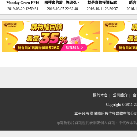
Monday Green EP16
哪裡來的愛 - 許瑞弘、
就是喜歡摸隱私處
語言
超意外~環保原來可以
2019-08-29 12:59:31
2016-10-07 22:32:40
李其芬
2016-10-11 23:30:37
2016-1
邊玩邊做！
關於本台
|
公司簡介
|
合
Copyright © 2
本平台由
臺灣繽紛數位多媒體有限公
ip電視影片資訊僅代表網友個人資訊，不代表本