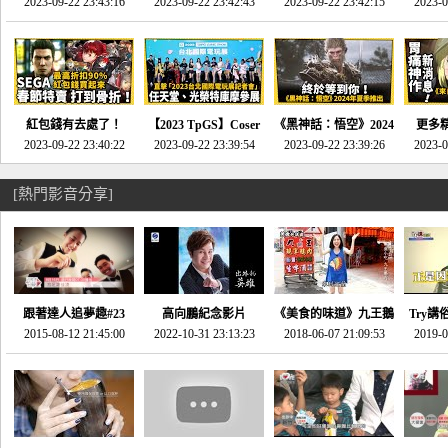
推的JRPG神作《神之
2023-09-22 23:43:16
命異次元 重製版》重
2023-09-22 23:42:43
2023-09-22 23:42:15
場》將推出「重製
SE社
2023-0
天平》介紹！-電玩宅
回「石村號」的恐懼體
版」!!!今年就能玩到!!-
動作角
速配20230126
驗-電玩宅速配
電玩宅速配20230124
電玩宅速
20230125
紅包錢有去處了！
【2023 TpGS】Coser
《黑神話：悟空》2024
更多
SEGA春節特賣 超過85
2023-09-22 23:40:22
和Show Girl搶先看！
2023-09-22 23:39:54
年夏季推出！確定不會
2023-09-22 23:39:26
《來自
2023-0
款遊戲打到骨折-電玩
直擊展前記者會-電玩
延期齁？-電玩宅速配
金鄉》
宅速配20230119
宅速配20230118
20230117
[熱門影音分享]
跟著達人追夢趣#23
高向鵬紀念影片
《美食的味道》九王鵝
Try講
promo-我想開間咖啡
2015-08-12 21:45:00
2022-10-31 23:13:23
2018-06-07 21:09:53
肉
2019-0
才
館(謝佳凌)