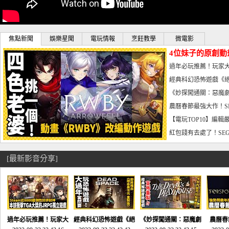
焦點新聞
娛樂星聞
電玩情報
烹飪教學
微電影
4位妹子的原創動
曝光_電玩宅速配20
過年必玩推薦！玩家大
宅速配20230126
經典科幻恐怖遊戲《絕
懼體驗-電玩宅速配2023
《妙探闖通關：惡魔劇
到!!-電玩宅速配202301
農曆春節最強大作！S
電玩宅速配20230123
【電玩TOP10】編輯
了，封面圖直接雷你!-電
紅包錢有去處了！SEG
宅速配20230119
[最新影音分享]
過年必玩推薦！玩家大
經典科幻恐怖遊戲《絕
《妙探闖通關：惡魔劇
農曆春