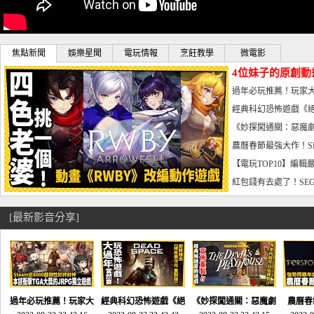
焦點新聞
娛樂星聞
電玩情報
烹飪教學
微電影
4位妹子的原創動
曝光_電玩宅速配20
過年必玩推薦！玩家大
宅速配20230126
經典科幻恐怖遊戲《絕
懼體驗-電玩宅速配2023
《妙探闖通關：惡魔劇
到!!-電玩宅速配202301
農曆春節最強大作！S
電玩宅速配20230123
【電玩TOP10】編輯
了，封面圖直接雷你!-電
紅包錢有去處了！SEG
宅速配20230119
[最新影音分享]
過年必玩推薦！玩家大
經典科幻恐怖遊戲《絕
《妙探闖通關：惡魔劇
農曆春