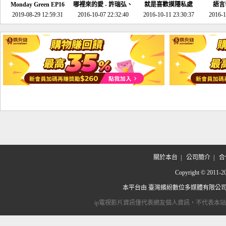
Monday Green EP16
哪裡來的愛 - 許瑞弘、
就是喜歡摸隱私處
語言
超意外~環保原來可以
2019-08-29 12:59:31
2016-10-07 22:32:40
李其芬
2016-10-11 23:30:37
2016-1
邊玩邊做！
關於本台
|
公司簡介
|
合
Copyright © 2
本平台由
臺灣繽紛數位多媒體有限公
ip電視影片資訊僅代表網友個人資訊，不代表本