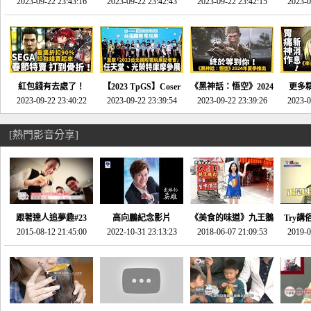
推的JRPG神作《神之
2023-09-22 23:43:16
命異次元 重製版》重
2023-09-22 23:42:43
2023-09-22 23:42:15
場》將推出「重製
SE社
2023-0
天平》介紹！-電玩宅
回「石村號」的恐懼體
版」!!!今年就能玩到!!-
動作角
速配20230126
驗-電玩宅速配
電玩宅速配20230124
電玩宅速
20230125
紅包錢有去處了！
【2023 TpGS】Coser
《黑神話：悟空》2024
更多
SEGA春節特賣 超過85
2023-09-22 23:40:22
和Show Girl搶先看！
2023-09-22 23:39:54
年夏季推出！確定不會
2023-09-22 23:39:26
《來自
2023-0
款遊戲打到骨折-電玩
直擊展前記者會-電玩
延期齁？-電玩宅速配
金鄉》
宅速配20230119
宅速配20230118
20230117
[熱門影音分享]
跟著達人追夢趣#23
高向鵬紀念影片
《美食的味道》九王鵝
Try講
promo-我想開間咖啡
2015-08-12 21:45:00
2022-10-31 23:13:23
2018-06-07 21:09:53
肉
2019-0
才
館(謝佳凌)