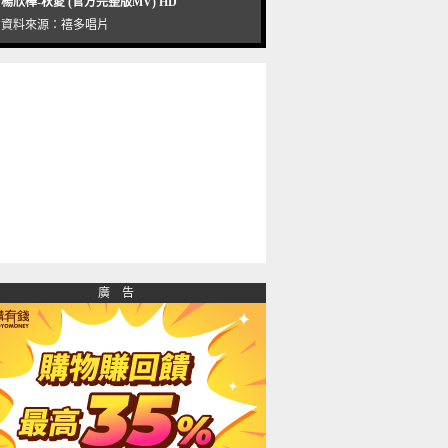
楊欣樺-秋愛 (官方完整版MV) HD
資料來源：
禧多唱片
廣 告