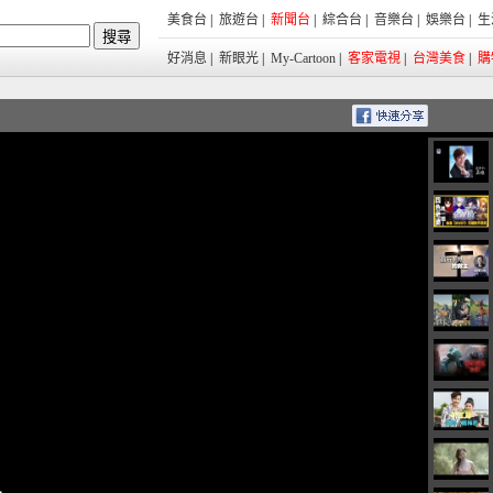
美食台
|
旅遊台
|
新聞台
|
綜合台
|
音樂台
|
娛樂台
|
生
好消息
|
新眼光
|
My-Cartoon
|
客家電視
|
台灣美食
|
購