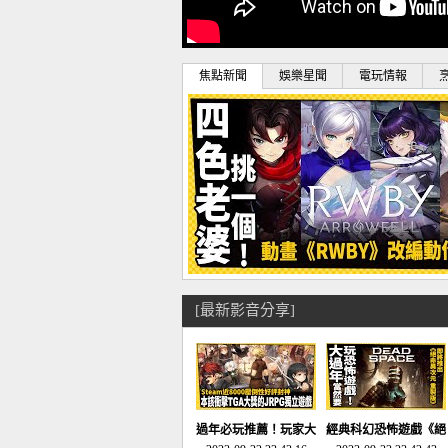
焦點新聞
娛樂星聞
電玩情報
[最新影音分享]
過年必玩推薦！玩家大
經典科幻恐怖遊戲《絕