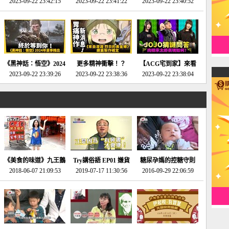
2023-09-22 23:42:15
場》將推出「重製
SE社全新IP開放世界
2023-09-22 23:41:22
選2023十大期待遊戲!
2023-09-22 23:40:52
版」!!!今年就能玩到!!-
動作角色扮演遊戲！-
第一名早就決定了，封
電玩宅速配20230124
電玩宅速配20230123
面圖直接雷你!-電玩宅
速配20230120
《黑神話：悟空》2024
更多精神衝擊！？
【ACG宅到家】來看
年夏季推出！確定不會
2023-09-22 23:39:26
《來自深淵 烈日的黃
2023-09-22 23:38:36
就抽周邊！《JOJO的
2023-09-22 23:38:04
延期齁？-電玩宅速配
金鄉》續篇動畫確定
奇妙冒險》問答大挑戰
20230117
│JOJO的奇妙冒險
《黃金之心》動畫十週
年特展 feat 蕎羽 、櫻
花
《美食的味道》九王鵝
Try講俗語 EP01 嫌貨
糖尿孕媽的控糖守則
2018-06-07 21:09:53
肉
2019-07-17 11:30:56
才是買貨人
2016-09-29 22:06:59