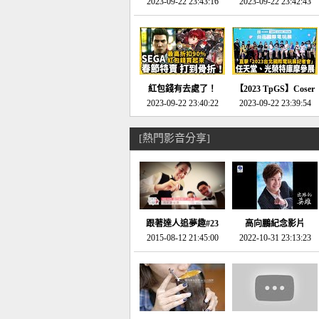
推的JRPG神作《神之
2023-09-22 23:43:16
命異次元 重製版》重
2023-09-22 23:42:43
天平》介紹！-電玩宅
回「石村號」的恐懼體
速配20230126
驗-電玩宅速配
20230125
紅包錢有去處了！
【2023 TpGS】Coser
SEGA春節特賣 超過85
2023-09-22 23:40:22
和Show Girl搶先看！
2023-09-22 23:39:54
款遊戲打到骨折-電玩
直擊展前記者會-電玩
宅速配20230119
宅速配20230118
[熱門影音分享]
跟著達人追夢趣#23
高向鵬紀念影片
promo-我想開間咖啡
2015-08-12 21:45:00
2022-10-31 23:13:23
館(謝佳凌)