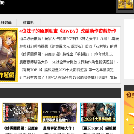
烹飪教學
微電影
4位妹子的原創動畫《RWBY》改編動作遊戲新作
曝光_電玩宅速配20221102
過年必玩推薦！玩家大推的JRPG神作《神之天平》介紹！-電玩
宅速配20230126
經典科幻恐怖遊戲《絕命異次元 重製版》重回「石村號」的恐
懼體驗-電玩宅速配20230125
《妙探闖通關：惡魔劇場》將推出「重製版」!!!今年就能玩
到!!-電玩宅速配20230124
農曆春節最強大作！SE社全新IP開放世界動作角色扮演遊戲！-
電玩宅速配20230123
【電玩TOP10】編輯嚴選2023十大期待遊戲!第一名早就決定
了，封面圖直接雷你!-電玩宅速配20230120
紅包錢有去處了！SEGA春節特賣 超過85款遊戲打到骨折-電玩
宅速配20230119
《妙探闖通關：惡魔劇
農曆春節最強大作！
【電玩TOP10】編輯嚴