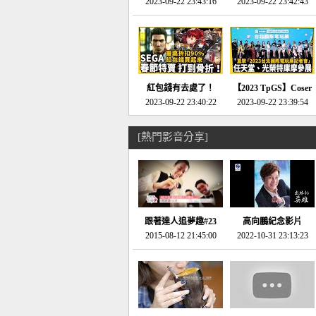
推的JRPG神作《神之
2023-09-22 23:43:16
命異次元 重製版》重
2023-09-22 23:42:43
天平》介紹！-電玩宅
回「石村號」的恐懼體
速配20230126
驗-電玩宅速配
20230125
紅包錢有去處了！
【2023 TpGS】Coser
SEGA春節特賣 超過85
2023-09-22 23:40:22
和Show Girl搶先看！
2023-09-22 23:39:54
款遊戲打到骨折-電玩
直擊展前記者會-電玩
宅速配20230119
宅速配20230118
[熱門影音分享]
跟著達人追夢趣#23
高向鵬紀念影片
promo-我想開間咖啡
2015-08-12 21:45:00
2022-10-31 23:13:23
館(謝佳凌)