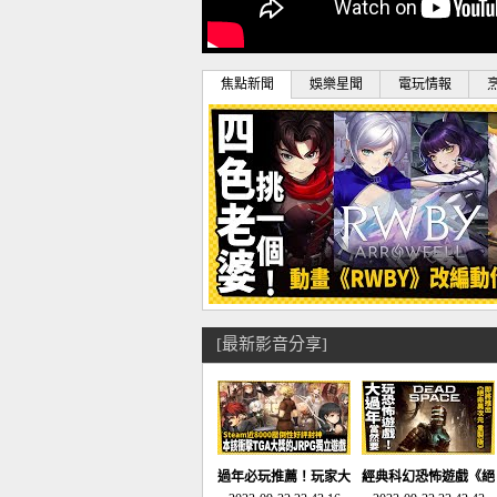
焦點新聞
娛樂星聞
電玩情報
[最新影音分享]
過年必玩推薦！玩家大
經典科幻恐怖遊戲《絕