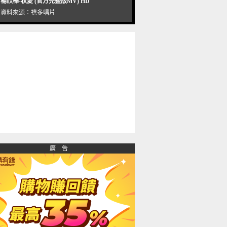
楊欣樺-秋愛 (官方完整版MV) HD
資料來源：
禧多唱片
廣 告