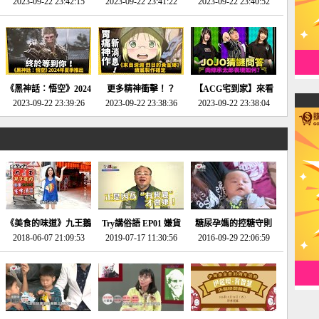
2023-09-22 23:42:15
場》將推出「重製
SE社全新IP開放世界
2023-09-22 23:41:22
選2023十大期待遊戲!
2023-09-22 23:40:52
版」!!!今年就能玩到!!-
動作角色扮演遊戲！-
第一名早就決定了，封
電玩宅速配20230124
電玩宅速配20230123
面圖直接雷你!-電玩宅
速配20230120
《黑神話：悟空》2024
更多精神衝擊！？
【ACG宅到家】來看
年夏季推出！確定不會
2023-09-22 23:39:26
《來自深淵 烈日的黃
2023-09-22 23:38:36
就抽周邊！《JOJO的
2023-09-22 23:38:04
延期齁？-電玩宅速配
金鄉》續篇動畫確定
奇妙冒險》問答大挑戰
20230117
│JOJO的奇妙冒險
《黃金之心》動畫十週
年特展 feat 蕎羽 、櫻
花
《美食的味道》九王鵝
Try講俗語 EP01 嫌貨
糖尿孕媽的控糖守則
2018-06-07 21:09:53
肉
2019-07-17 11:30:56
才是買貨人
2016-09-29 22:06:59