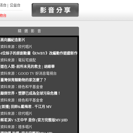
活台
|
公益台
物台
精選影音
高向鵬紀念影片
資料來源：
欣代唱片
4位妹子的原創動畫《RWBY》改編動作遊戲新作
曝光_電玩宅速配20221102
資料來源：
電玩宅速配
道在人間~前所未見的救主 | 胡維華
資料來源：
GOOD TV 好消息電視台
臺灣保育類動物的家怎麼了？
資料來源：
綠色和平基金會
顛倒世界，塑膠已成為全球污染危機！
資料來源：
綠色和平基金會
[首播] 田帥&戴梅君 - 千江月 MV
資料來源：
欣代唱片
蔡茗淇V S王中平 是你 (官方完整版MV)HD
資料來源：
禧多唱片