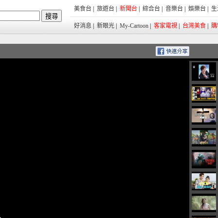
美食台
|
旅遊台
|
新聞台
|
綜合台
|
音樂台
|
娛樂台
|
生
好消息
|
新眼光
|
My-Cartoon
|
客家電視
|
台灣美食
|
購