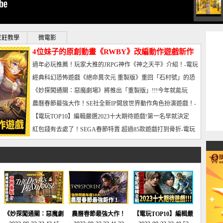
烹飪教學
微電影
4位妹子的原創動畫《RWBY》改編動作遊戲新作
曝光_電玩宅速配20221102
過年必玩推薦！玩家大推的JRPG神作《神之天平》介紹！-電玩
宅速配20230126
經典科幻恐怖遊戲《絕命異次元 重製版》重回「石村號」的恐
懼體驗-電玩宅速配20230125
《妙探闖通關：惡魔劇場》將推出「重製版」!!!今年就能玩
到!!-電玩宅速配20230124
農曆春節最強大作！SE社全新IP開放世界動作角色扮演遊戲！-
電玩宅速配20230123
【電玩TOP10】編輯嚴選2023十大期待遊戲!第一名早就決定
了，封面圖直接雷你!-電玩宅速配20230120
紅包錢有去處了！SEGA春節特賣 超過85款遊戲打到骨折-電玩
宅速配20230119
《妙探闖通關：惡魔劇
農曆春節最強大作！
【電玩TOP10】編輯嚴