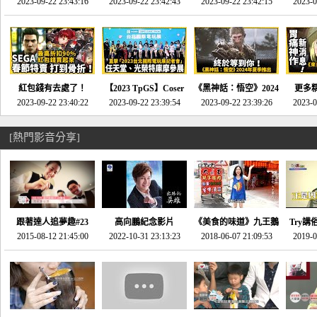
推的JRPG神作《神之
2023-09-22 23:43:16
命異次元 重製版》重
2023-09-22 23:42:43
2023-09-22 23:42:15
場》將推出「重製
SE社
2023-0
天平》介紹！-電玩宅
回「石村號」的恐懼體
版」!!!今年就能玩到!!-
動作角
速配20230126
驗-電玩宅速配
電玩宅速配20230124
電玩宅速
20230125
紅包錢有去處了！
【2023 TpGS】Coser
《黑神話：悟空》2024
更多
SEGA春節特賣 超過85
2023-09-22 23:40:22
和Show Girl搶先看！
2023-09-22 23:39:54
年夏季推出！確定不會
2023-09-22 23:39:26
《來自
2023-0
款遊戲打到骨折-電玩
直擊展前記者會-電玩
延期齁？-電玩宅速配
金鄉》
宅速配20230119
宅速配20230118
20230117
[熱門影音分享]
跟著達人追夢趣#23
高向鵬紀念影片
《美食的味道》九王鵝
Try講
promo-我想開間咖啡
2015-08-12 21:45:00
2022-10-31 23:13:23
2018-06-07 21:09:53
肉
2019-0
才
館(謝佳凌)