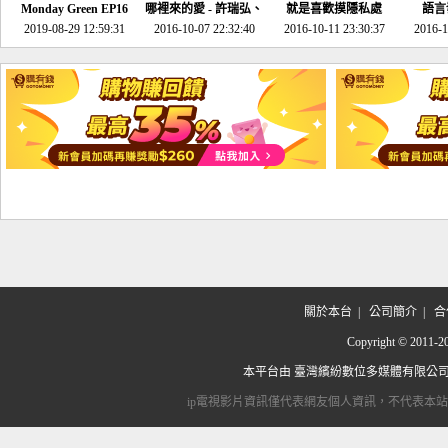
Monday Green EP16
哪裡來的愛 - 許瑞弘、
就是喜歡摸隱私處
語言
超意外~環保原來可以
2019-08-29 12:59:31
2016-10-07 22:32:40
李其芬
2016-10-11 23:30:37
2016-1
邊玩邊做！
關於本台
|
公司簡介
|
合
Copyright © 2
本平台由
臺灣繽紛數位多媒體有限公
ip電視影片資訊僅代表網友個人資訊，不代表本