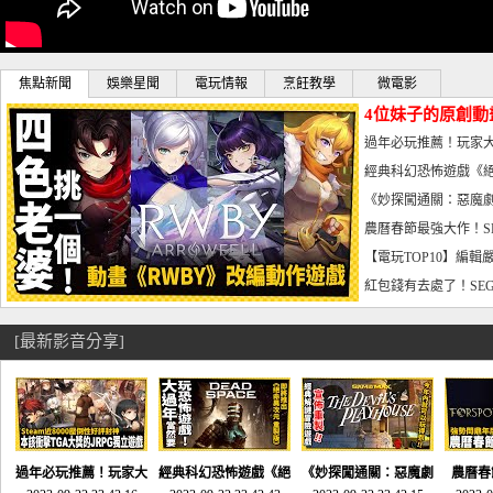
焦點新聞
娛樂星聞
電玩情報
烹飪教學
微電影
4位妹子的原創動
曝光_電玩宅速配20
過年必玩推薦！玩家大
宅速配20230126
經典科幻恐怖遊戲《絕
懼體驗-電玩宅速配2023
《妙探闖通關：惡魔劇
到!!-電玩宅速配202301
農曆春節最強大作！S
電玩宅速配20230123
【電玩TOP10】編輯
了，封面圖直接雷你!-電
紅包錢有去處了！SEG
宅速配20230119
[最新影音分享]
過年必玩推薦！玩家大
經典科幻恐怖遊戲《絕
《妙探闖通關：惡魔劇
農曆春