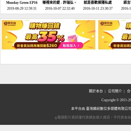
Monday Green EP16
哪裡來的愛 - 許瑞弘、
就是喜歡摸隱私處
語言
超意外~環保原來可以
2019-08-29 12:59:31
2016-10-07 22:32:40
李其芬
2016-10-11 23:30:37
2016-1
邊玩邊做！
關於本台
|
公司簡介
|
合
Copyright © 2
本平台由
臺灣繽紛數位多媒體有限公
ip電視影片資訊僅代表網友個人資訊，不代表本