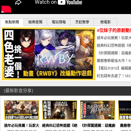
焦點新聞
娛樂星聞
電玩情報
烹飪教學
微電影
4位妹子的原創動
曝光_電玩宅速配20
過年必玩推薦！玩家大
宅速配20230126
經典科幻恐怖遊戲《絕
懼體驗-電玩宅速配2023
《妙探闖通關：惡魔劇
到!!-電玩宅速配202301
農曆春節最強大作！S
電玩宅速配20230123
【電玩TOP10】編輯
了，封面圖直接雷你!-電
紅包錢有去處了！SEG
宅速配20230119
[最新影音分享]
過年必玩推薦！玩家大
經典科幻恐怖遊戲《絕
《妙探闖通關：惡魔劇
農曆春