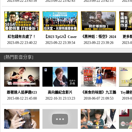
推的JRPG神作《神之
2023-09-22 23:43:16
命異次元 重製版》重
2023-09-22 23:42:43
2023-09-22 23:42:15
場》將推出「重製
SE社
2023-0
天平》介紹！-電玩宅
回「石村號」的恐懼體
版」!!!今年就能玩到!!-
動作角
速配20230126
驗-電玩宅速配
電玩宅速配20230124
電玩宅速
20230125
紅包錢有去處了！
【2023 TpGS】Coser
《黑神話：悟空》2024
更多
SEGA春節特賣 超過85
2023-09-22 23:40:22
和Show Girl搶先看！
2023-09-22 23:39:54
年夏季推出！確定不會
2023-09-22 23:39:26
《來自
2023-0
款遊戲打到骨折-電玩
直擊展前記者會-電玩
延期齁？-電玩宅速配
金鄉》
宅速配20230119
宅速配20230118
20230117
[熱門影音分享]
跟著達人追夢趣#23
高向鵬紀念影片
《美食的味道》九王鵝
Try講
promo-我想開間咖啡
2015-08-12 21:45:00
2022-10-31 23:13:23
2018-06-07 21:09:53
肉
2019-0
才
館(謝佳凌)