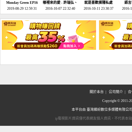
Monday Green EP16
哪裡來的愛 - 許瑞弘、
就是喜歡摸隱私處
語言
超意外~環保原來可以
2019-08-29 12:59:31
2016-10-07 22:32:40
李其芬
2016-10-11 23:30:37
2016-1
邊玩邊做！
關於本台
|
公司簡介
|
合
Copyright © 2
本平台由
臺灣繽紛數位多媒體有限公
ip電視影片資訊僅代表網友個人資訊，不代表本