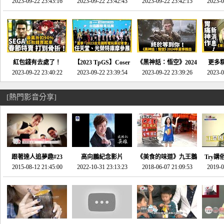
推的JRPG神作《神之
2023-09-22 23:43:16
命異次元 重製版》重
2023-09-22 23:42:43
2023-09-22 23:42:15
場》將推出「重製
SE社
2023-0
天平》介紹！-電玩宅
回「石村號」的恐懼體
版」!!!今年就能玩到!!-
動作角
速配20230126
驗-電玩宅速配
電玩宅速配20230124
電玩宅速
20230125
紅包錢有去處了！
【2023 TpGS】Coser
《黑神話：悟空》2024
更多
SEGA春節特賣 超過85
2023-09-22 23:40:22
和Show Girl搶先看！
2023-09-22 23:39:54
年夏季推出！確定不會
2023-09-22 23:39:26
《來自
2023-0
款遊戲打到骨折-電玩
直擊展前記者會-電玩
延期齁？-電玩宅速配
金鄉》
宅速配20230119
宅速配20230118
20230117
[熱門影音分享]
跟著達人追夢趣#23
高向鵬紀念影片
《美食的味道》九王鵝
Try講
promo-我想開間咖啡
2015-08-12 21:45:00
2022-10-31 23:13:23
2018-06-07 21:09:53
肉
2019-0
才
館(謝佳凌)