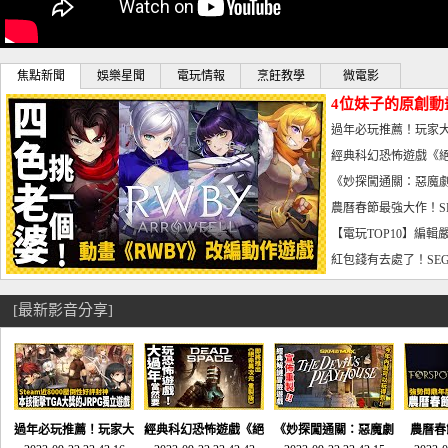
焦點新聞
娛樂星聞
電玩情報
烹飪教學
微電影
4位妹子的原創動
曝光_電玩宅速配20
過年必玩推薦！玩家大
宅速配20230126
經典科幻恐怖遊戲《絕
懼體驗-電玩宅速配2023
《妙探闖通關：惡魔劇
到!!-電玩宅速配202301
農曆春節最強大作！S
電玩宅速配20230123
【電玩TOP10】編輯
了，封面圖直接雷你!-電
紅包錢有去處了！SEG
宅速配20230119
[最新影音分享]
過年必玩推薦！玩家大
經典科幻恐怖遊戲《絕
《妙探闖通關：惡魔劇
農曆春