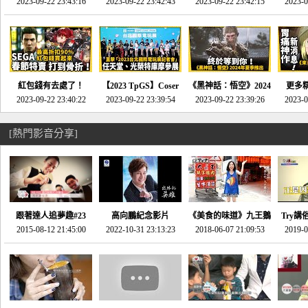
推的JRPG神作《神之
2023-09-22 23:43:16
命異次元 重製版》重
2023-09-22 23:42:43
2023-09-22 23:42:15
場》將推出「重製
SE社
2023-0
天平》介紹！-電玩宅
回「石村號」的恐懼體
版」!!!今年就能玩到!!-
動作角
速配20230126
驗-電玩宅速配
電玩宅速配20230124
電玩宅速
20230125
紅包錢有去處了！
【2023 TpGS】Coser
《黑神話：悟空》2024
更多
SEGA春節特賣 超過85
2023-09-22 23:40:22
和Show Girl搶先看！
2023-09-22 23:39:54
年夏季推出！確定不會
2023-09-22 23:39:26
《來自
2023-0
款遊戲打到骨折-電玩
直擊展前記者會-電玩
延期齁？-電玩宅速配
金鄉》
宅速配20230119
宅速配20230118
20230117
[熱門影音分享]
跟著達人追夢趣#23
高向鵬紀念影片
《美食的味道》九王鵝
Try講
promo-我想開間咖啡
2015-08-12 21:45:00
2022-10-31 23:13:23
2018-06-07 21:09:53
肉
2019-0
才
館(謝佳凌)