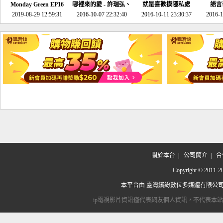
Monday Green EP16
哪裡來的愛 - 許瑞弘、
就是喜歡摸隱私處
語言
超意外~環保原來可以
2019-08-29 12:59:31
2016-10-07 22:32:40
李其芬
2016-10-11 23:30:37
2016-1
邊玩邊做！
關於本台
|
公司簡介
|
合
Copyright © 2
本平台由
臺灣繽紛數位多媒體有限公
ip電視影片資訊僅代表網友個人資訊，不代表本