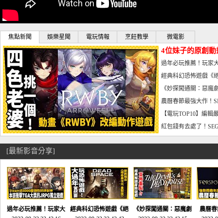
焦點新聞
娛樂星聞
電玩情報
烹飪教學
微電影
4位妹子的原創動
曝光_電玩宅速配20
過年必玩推薦！玩家大
宅速配20230126
經典科幻恐怖遊戲《絕
懼體驗-電玩宅速配2023
《妙探闖通關：惡魔劇
到!!-電玩宅速配202301
農曆春節最強大作！S
電玩宅速配20230123
【電玩TOP10】編輯
了，封面圖直接雷你!-電
紅包錢有去處了！SEG
宅速配20230119
[最新影音分享]
過年必玩推薦！玩家大
經典科幻恐怖遊戲《絕
《妙探闖通關：惡魔劇
農曆春