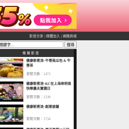
影音分享
|
媒體加入
|
網路商城
推 薦 影 音
健康新煮流~牛蒡南瓜包 & 牛
蒡茶
瀏覽次數：1473
健康新煮流~KC在上海崇明島
快樂農夫實踐日
瀏覽次數：1238
健康新煮流~創意披薩
瀏覽次數：1734