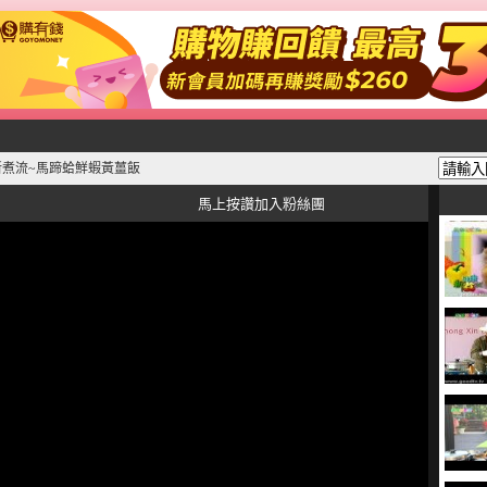
新煮流~馬蹄蛤鮮蝦黃薑飯
馬上按讚加入粉絲團