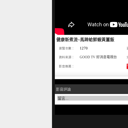
健康新煮流~馬蹄蛤鮮蝦黃薑飯
1270
瀏覽次數：
GOOD TV 好消息電視台
資料來源：
影音推薦：
影音評論