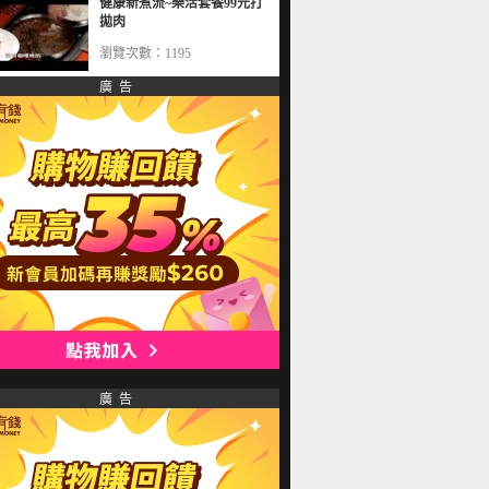
健康新煮流~樂活套餐99元打
拋肉
瀏覽次數：1195
廣 告
廣 告