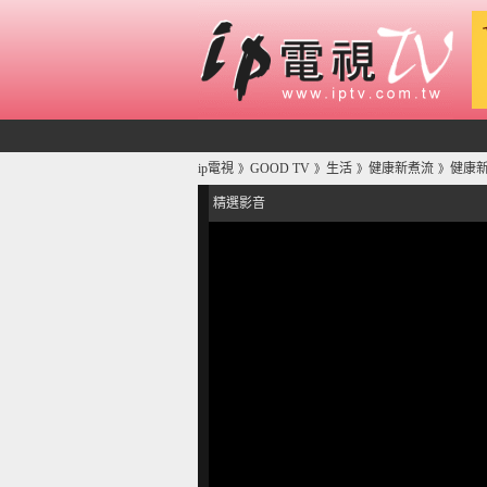
ip電視
GOOD TV
生活
健康新煮流
健康
》
》
》
》
精選影音