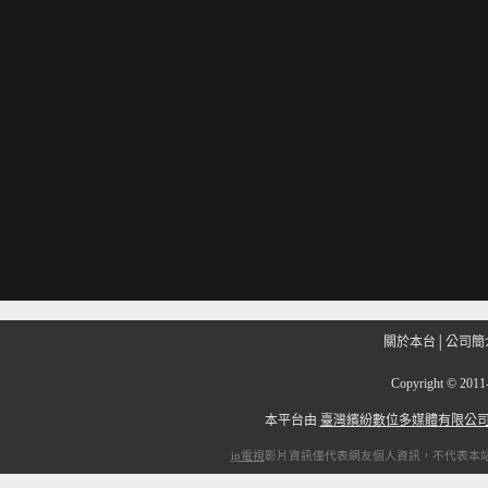
關於本台
│
公司簡
Copyright
©
201
本平台由
臺灣繽紛數位多媒體有限公
ip電視
影片資訊僅代表網友個人資訊，不代表本