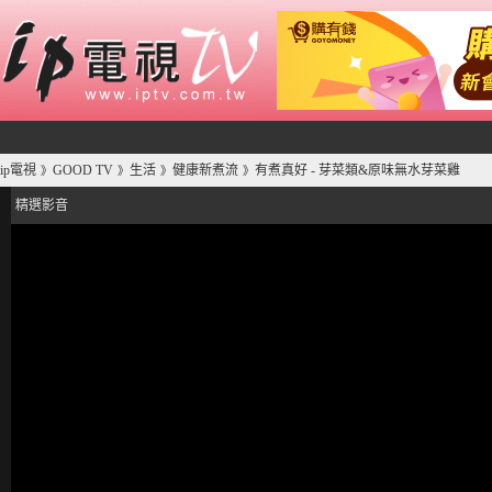
ip電視
GOOD TV
生活
健康新煮流
有煮真好 - 芽菜類&原味無水芽菜雞
》
》
》
》
精選影音