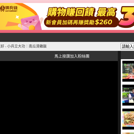
好 - 小兵立大功：南瓜滑雞飯
馬上按讚加入粉絲團