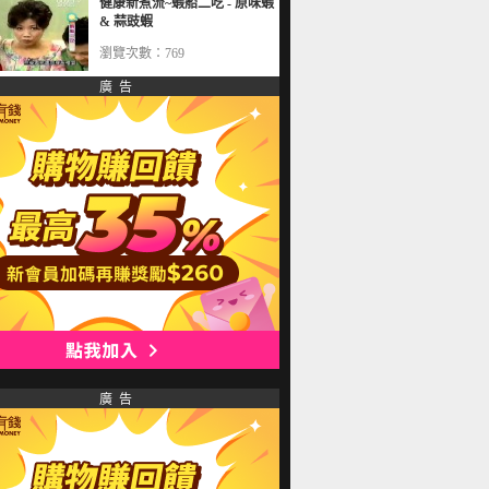
健康新煮流~蝦船二吃 - 原味蝦
& 蒜豉蝦
瀏覽次數：769
廣 告
廣 告