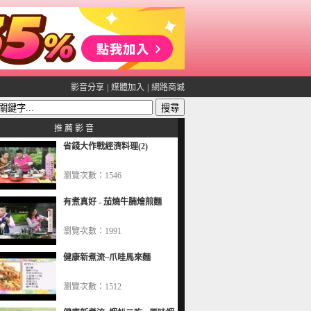
影音分享
|
媒體加入
|
網路商城
推 薦 影 音
省錢大作戰經濟料理(2)
瀏覽次數：1546
有煮真好 - 茄燒牛腩燴煎麵
瀏覽次數：1991
健康新煮流~爪哇馬來麵
瀏覽次數：1512