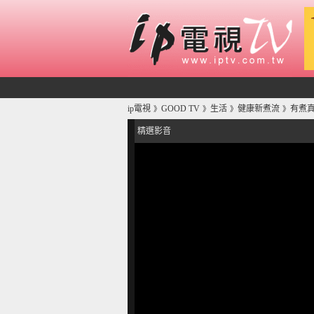
ip電視
GOOD TV
生活
健康新煮流
有煮真
》
》
》
》
精選影音