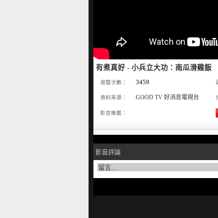
有煮真好 - 小兵立大功：南瓜滑雞飯
3459
瀏覽次數：
GOOD TV 好消息電視台
資料來源：
影音推薦：
影音評論