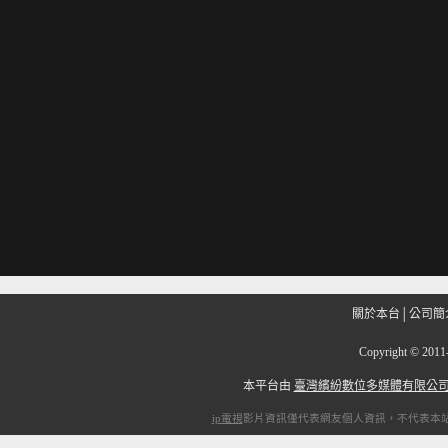
關於本台
│
公司簡
Copyright
©
201
本平台由
臺灣繽紛數位多媒體有限公
ip電視
影片資訊僅代表網友個人資訊，不代表本