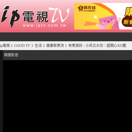
ip電視
GOOD TV
生活
健康新煮流
有煮真好 - 小兵立大功：超開心XO醬
》
》
》
》
精選影音