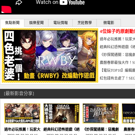
焦點新聞
娛樂星聞
電玩情報
烹飪教學
微電影
4位妹子的原創動
曝光_電玩宅速配20
過年必玩推薦！玩家大
宅速配20230126
經典科幻恐怖遊戲《絕
懼體驗-電玩宅速配2023
《妙探闖通關：惡魔劇
到!!-電玩宅速配202301
農曆春節最強大作！S
電玩宅速配20230123
【電玩TOP10】編輯
了，封面圖直接雷你!-電
紅包錢有去處了！SEG
宅速配20230119
[最新影音分享]
過年必玩推薦！玩家大
經典科幻恐怖遊戲《絕
《妙探闖通關：惡魔劇
農曆春