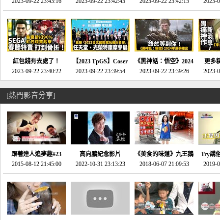
推的JRPG神作《神之
2023-09-22 23:43:16
命異次元 重製版》重
2023-09-22 23:42:43
2023-09-22 23:42:15
場》將推出「重製
SE社
2023-0
天平》介紹！-電玩宅
回「石村號」的恐懼體
版」!!!今年就能玩到!!-
動作角
速配20230126
驗-電玩宅速配
電玩宅速配20230124
電玩宅速
20230125
紅包錢有去處了！
【2023 TpGS】Coser
《黑神話：悟空》2024
更多
SEGA春節特賣 超過85
2023-09-22 23:40:22
和Show Girl搶先看！
2023-09-22 23:39:54
年夏季推出！確定不會
2023-09-22 23:39:26
《來自
2023-0
款遊戲打到骨折-電玩
直擊展前記者會-電玩
延期齁？-電玩宅速配
金鄉》
宅速配20230119
宅速配20230118
20230117
[熱門影音分享]
跟著達人追夢趣#23
高向鵬紀念影片
《美食的味道》九王鵝
Try講
promo-我想開間咖啡
2015-08-12 21:45:00
2022-10-31 23:13:23
2018-06-07 21:09:53
肉
2019-0
才
館(謝佳凌)