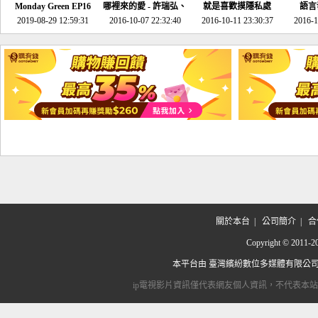
Monday Green EP16
哪裡來的愛 - 許瑞弘、
就是喜歡摸隱私處
語言
超意外~環保原來可以
2019-08-29 12:59:31
2016-10-07 22:32:40
李其芬
2016-10-11 23:30:37
2016-1
邊玩邊做！
關於本台
|
公司簡介
|
合
Copyright © 2
本平台由
臺灣繽紛數位多媒體有限公
ip電視影片資訊僅代表網友個人資訊，不代表本