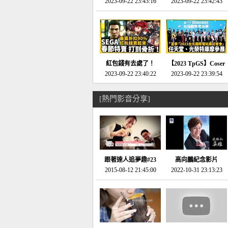
推的JRPG神作《神之
2023-09-22 23:43:16
命異次元 重製版》重
2023-09-22 23:42:43
天平》介紹！-電玩宅
回「石村號」的恐懼體
速配20230126
驗-電玩宅速配
20230125
紅包錢有去處了！
【2023 TpGS】Coser
SEGA春節特賣 超過85
2023-09-22 23:40:22
和Show Girl搶先看！
2023-09-22 23:39:54
款遊戲打到骨折-電玩
直擊展前記者會-電玩
宅速配20230119
宅速配20230118
[熱門影音分享]
跟著達人追夢趣#23
高向鵬紀念影片
promo-我想開間咖啡
2015-08-12 21:45:00
2022-10-31 23:13:23
館(謝佳凌)