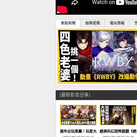
焦點新聞
娛樂星聞
電玩情報
[最新影音分享]
過年必玩推薦！玩家大
經典科幻恐怖遊戲《絕