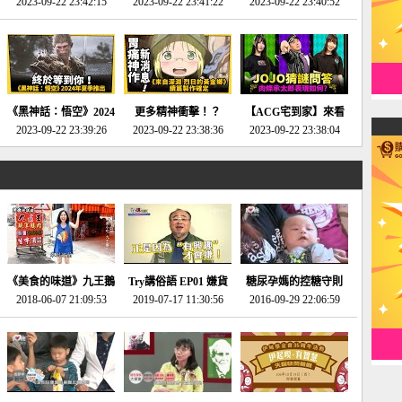
2023-09-22 23:42:15
場》將推出「重製
SE社全新IP開放世界
2023-09-22 23:41:22
選2023十大期待遊戲!
2023-09-22 23:40:52
版」!!!今年就能玩到!!-
動作角色扮演遊戲！-
第一名早就決定了，封
電玩宅速配20230124
電玩宅速配20230123
面圖直接雷你!-電玩宅
速配20230120
《黑神話：悟空》2024
更多精神衝擊！？
【ACG宅到家】來看
年夏季推出！確定不會
2023-09-22 23:39:26
《來自深淵 烈日的黃
2023-09-22 23:38:36
就抽周邊！《JOJO的
2023-09-22 23:38:04
延期齁？-電玩宅速配
金鄉》續篇動畫確定
奇妙冒險》問答大挑戰
20230117
│JOJO的奇妙冒險
《黃金之心》動畫十週
年特展 feat 蕎羽 、櫻
花
《美食的味道》九王鵝
Try講俗語 EP01 嫌貨
糖尿孕媽的控糖守則
2018-06-07 21:09:53
肉
2019-07-17 11:30:56
才是買貨人
2016-09-29 22:06:59