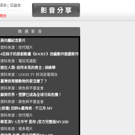
活台
|
公益台
物台
精選影音
高向鵬紀念影片
資料來源：
欣代唱片
4位妹子的原創動畫《RWBY》改編動作遊戲新作
曝光_電玩宅速配20221102
資料來源：
電玩宅速配
道在人間~前所未見的救主 | 胡維華
資料來源：
GOOD TV 好消息電視台
臺灣保育類動物的家怎麼了？
資料來源：
綠色和平基金會
顛倒世界，塑膠已成為全球污染危機！
資料來源：
綠色和平基金會
[首播] 田帥&戴梅君 - 千江月 MV
資料來源：
欣代唱片
蔡茗淇V S王中平 是你 (官方完整版MV)HD
資料來源：
禧多唱片