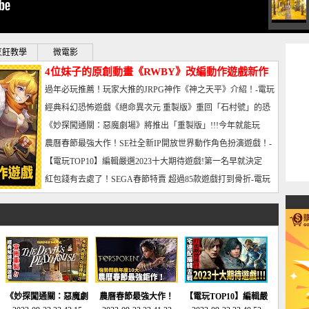
烹飪教學
微電影
4位妹子的原創動畫《RWBY》改編動作遊戲新作
曝光_電玩宅速配20221102
過年必玩推薦！玩家大推的JRPG神作《神之天平》介紹！-電玩
宅速配20230126
經典科幻恐怖遊戲《絕命異次元 重製版》重回「石村號」的恐
懼體驗-電玩宅速配20230125
《妙探闖通關：惡魔劇場》將推出「重製版」!!!今年就能玩
到!!-電玩宅速配20230124
農曆春節最強大作！SE社全新IP開放世界動作角色扮演遊戲！-
電玩宅速配20230123
【電玩TOP10】編輯嚴選2023十大期待遊戲!第一名早就決定
了，封面圖直接雷你!-電玩宅速配20230120
紅包錢有去處了！SEGA春節特賣 超過85款遊戲打到骨折-電玩
宅速配20230119
《妙探闖通關：惡魔劇
農曆春節最強大作！
【電玩TOP10】編輯嚴