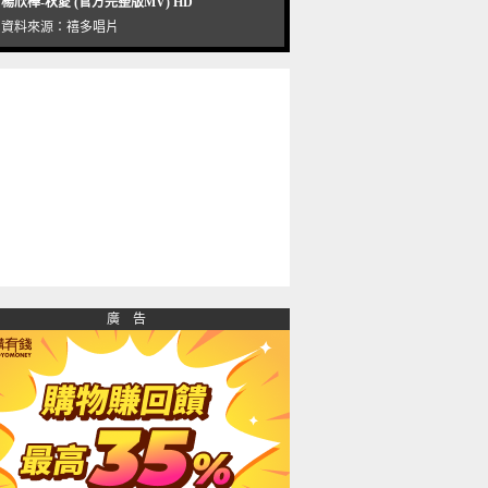
楊欣樺-秋愛 (官方完整版MV) HD
資料來源：
禧多唱片
廣 告