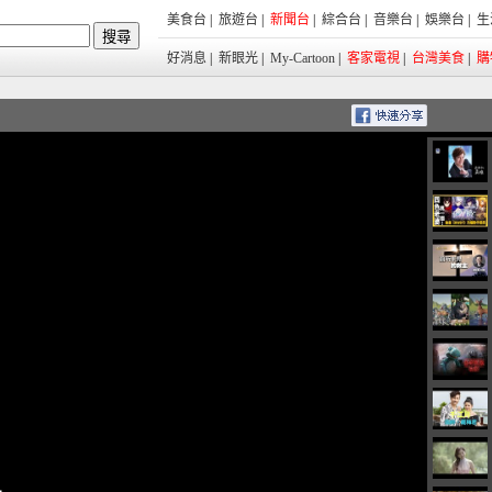
美食台
|
旅遊台
|
新聞台
|
綜合台
|
音樂台
|
娛樂台
|
生
好消息
|
新眼光
|
My-Cartoon
|
客家電視
|
台灣美食
|
購