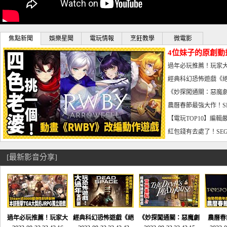
焦點新聞
娛樂星聞
電玩情報
烹飪教學
微電影
4位妹子的原創動
曝光_電玩宅速配20
過年必玩推薦！玩家大
宅速配20230126
經典科幻恐怖遊戲《絕
懼體驗-電玩宅速配2023
《妙探闖通關：惡魔劇
到!!-電玩宅速配202301
農曆春節最強大作！S
電玩宅速配20230123
【電玩TOP10】編輯
了，封面圖直接雷你!-電
紅包錢有去處了！SEG
宅速配20230119
[最新影音分享]
過年必玩推薦！玩家大
經典科幻恐怖遊戲《絕
《妙探闖通關：惡魔劇
農曆春