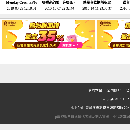
Monday Green EP16
哪裡來的愛 - 許瑞弘、
就是喜歡摸隱私處
語言
超意外~環保原來可以
2019-08-29 12:59:31
2016-10-07 22:32:40
李其芬
2016-10-11 23:30:37
2016-1
邊玩邊做！
關於本台
|
公司簡介
|
合
Copyright © 2
本平台由
臺灣繽紛數位多媒體有限公
ip電視影片資訊僅代表網友個人資訊，不代表本