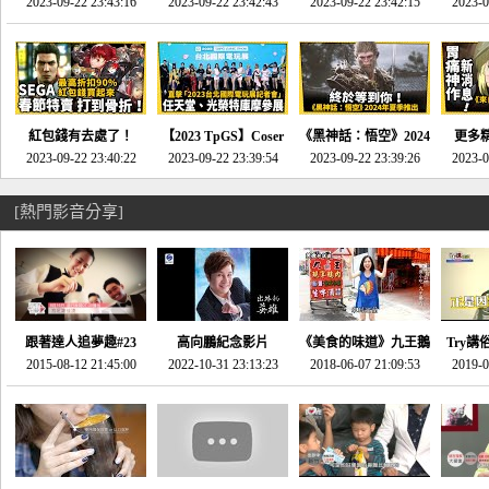
推的JRPG神作《神之
2023-09-22 23:43:16
命異次元 重製版》重
2023-09-22 23:42:43
2023-09-22 23:42:15
場》將推出「重製
SE社
2023-0
天平》介紹！-電玩宅
回「石村號」的恐懼體
版」!!!今年就能玩到!!-
動作角
速配20230126
驗-電玩宅速配
電玩宅速配20230124
電玩宅速
20230125
紅包錢有去處了！
【2023 TpGS】Coser
《黑神話：悟空》2024
更多
SEGA春節特賣 超過85
2023-09-22 23:40:22
和Show Girl搶先看！
2023-09-22 23:39:54
年夏季推出！確定不會
2023-09-22 23:39:26
《來自
2023-0
款遊戲打到骨折-電玩
直擊展前記者會-電玩
延期齁？-電玩宅速配
金鄉》
宅速配20230119
宅速配20230118
20230117
[熱門影音分享]
跟著達人追夢趣#23
高向鵬紀念影片
《美食的味道》九王鵝
Try講
promo-我想開間咖啡
2015-08-12 21:45:00
2022-10-31 23:13:23
2018-06-07 21:09:53
肉
2019-0
才
館(謝佳凌)