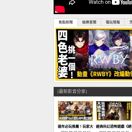
焦點新聞
娛樂星聞
電玩情報
[最新影音分享]
過年必玩推薦！玩家大
經典科幻恐怖遊戲《絕