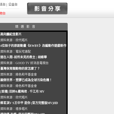
活台
|
公益台
物台
精選影音
高向鵬紀念影片
資料來源：
欣代唱片
4位妹子的原創動畫《RWBY》改編動作遊戲新作
曝光_電玩宅速配20221102
資料來源：
電玩宅速配
道在人間~前所未見的救主 | 胡維華
資料來源：
GOOD TV 好消息電視台
臺灣保育類動物的家怎麼了？
資料來源：
綠色和平基金會
顛倒世界，塑膠已成為全球污染危機！
資料來源：
綠色和平基金會
[首播] 田帥&戴梅君 - 千江月 MV
資料來源：
欣代唱片
蔡茗淇V S王中平 是你 (官方完整版MV)HD
資料來源：
禧多唱片