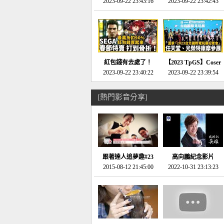
推的JRPG神作《神之
2023-09-22 23:43:16
命異次元 重製版》重
2023-09-22 23:42:43
天平》介紹！-電玩宅
回「石村號」的恐懼體
速配20230126
驗-電玩宅速配
20230125
紅包錢有去處了！
【2023 TpGS】Coser
SEGA春節特賣 超過85
2023-09-22 23:40:22
和Show Girl搶先看！
2023-09-22 23:39:54
款遊戲打到骨折-電玩
直擊展前記者會-電玩
宅速配20230119
宅速配20230118
[熱門影音分享]
跟著達人追夢趣#23
高向鵬紀念影片
promo-我想開間咖啡
2015-08-12 21:45:00
2022-10-31 23:13:23
館(謝佳凌)