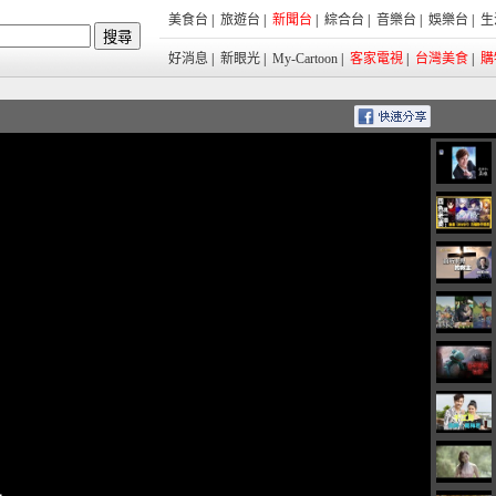
美食台
|
旅遊台
|
新聞台
|
綜合台
|
音樂台
|
娛樂台
|
生
好消息
|
新眼光
|
My-Cartoon
|
客家電視
|
台灣美食
|
購