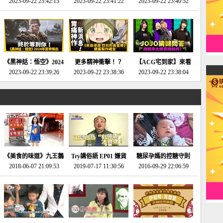
2023-09-22 23:42:15
場》將推出「重製
SE社全新IP開放世界
2023-09-22 23:41:22
選2023十大期待遊戲!
2023-09-22 23:40:52
版」!!!今年就能玩到!!-
動作角色扮演遊戲！-
第一名早就決定了，封
電玩宅速配20230124
電玩宅速配20230123
面圖直接雷你!-電玩宅
速配20230120
《黑神話：悟空》2024
更多精神衝擊！？
【ACG宅到家】來看
年夏季推出！確定不會
2023-09-22 23:39:26
《來自深淵 烈日的黃
2023-09-22 23:38:36
就抽周邊！《JOJO的
2023-09-22 23:38:04
延期齁？-電玩宅速配
金鄉》續篇動畫確定
奇妙冒險》問答大挑戰
20230117
│JOJO的奇妙冒險
《黃金之心》動畫十週
年特展 feat 蕎羽 、櫻
花
《美食的味道》九王鵝
Try講俗語 EP01 嫌貨
糖尿孕媽的控糖守則
2018-06-07 21:09:53
肉
2019-07-17 11:30:56
才是買貨人
2016-09-29 22:06:59