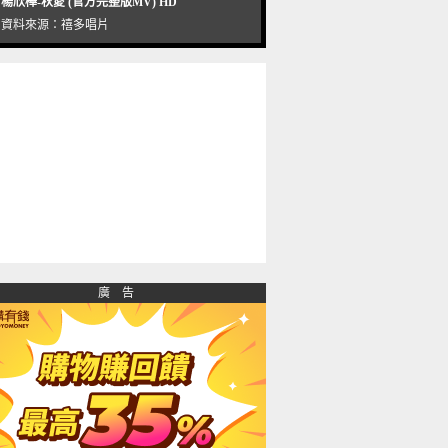
楊欣樺-秋愛 (官方完整版MV) HD
資料來源：
禧多唱片
廣 告