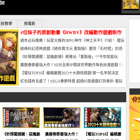
烹飪教學
微電影
4位妹子的原創動畫《RWBY》改編動作遊戲新作
曝光_電玩宅速配20221102
過年必玩推薦！玩家大推的JRPG神作《神之天平》介紹！-電玩
宅速配20230126
經典科幻恐怖遊戲《絕命異次元 重製版》重回「石村號」的恐
懼體驗-電玩宅速配20230125
《妙探闖通關：惡魔劇場》將推出「重製版」!!!今年就能玩
到!!-電玩宅速配20230124
農曆春節最強大作！SE社全新IP開放世界動作角色扮演遊戲！-
電玩宅速配20230123
【電玩TOP10】編輯嚴選2023十大期待遊戲!第一名早就決定
了，封面圖直接雷你!-電玩宅速配20230120
紅包錢有去處了！SEGA春節特賣 超過85款遊戲打到骨折-電玩
宅速配20230119
《妙探闖通關：惡魔劇
農曆春節最強大作！
【電玩TOP10】編輯嚴