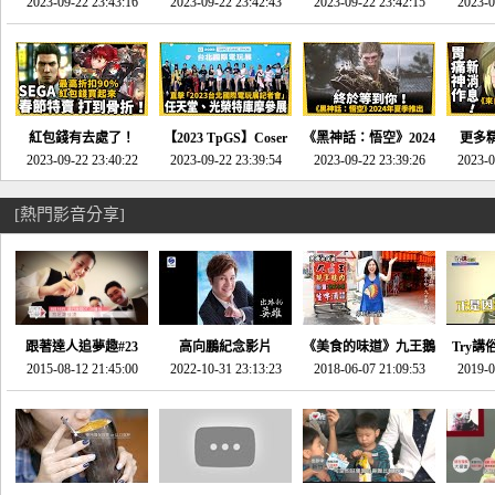
推的JRPG神作《神之
2023-09-22 23:43:16
命異次元 重製版》重
2023-09-22 23:42:43
2023-09-22 23:42:15
場》將推出「重製
SE社
2023-0
天平》介紹！-電玩宅
回「石村號」的恐懼體
版」!!!今年就能玩到!!-
動作角
速配20230126
驗-電玩宅速配
電玩宅速配20230124
電玩宅速
20230125
紅包錢有去處了！
【2023 TpGS】Coser
《黑神話：悟空》2024
更多
SEGA春節特賣 超過85
2023-09-22 23:40:22
和Show Girl搶先看！
2023-09-22 23:39:54
年夏季推出！確定不會
2023-09-22 23:39:26
《來自
2023-0
款遊戲打到骨折-電玩
直擊展前記者會-電玩
延期齁？-電玩宅速配
金鄉》
宅速配20230119
宅速配20230118
20230117
[熱門影音分享]
跟著達人追夢趣#23
高向鵬紀念影片
《美食的味道》九王鵝
Try講
promo-我想開間咖啡
2015-08-12 21:45:00
2022-10-31 23:13:23
2018-06-07 21:09:53
肉
2019-0
才
館(謝佳凌)