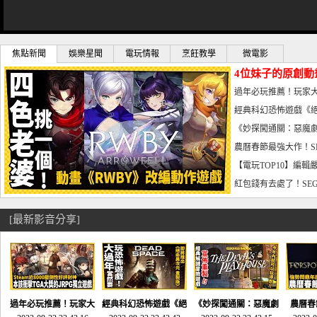
焦點新聞
娛樂星聞
電玩情報
烹飪教學
微電影
4位妹子的原創動
曝光_電玩宅速配20
過年必玩推薦！玩家大
宅速配20230126
經典科幻恐怖遊戲《絕
懼體驗-電玩宅速配2023
《妙探闖通關：惡魔劇
到!!-電玩宅速配202301
農曆春節最強大作！S
電玩宅速配20230123
【電玩TOP10】編輯
了，封面圖直接雷你!-電
紅包錢有去處了！SEG
宅速配20230119
[最新影音分享]
過年必玩推薦！玩家大
經典科幻恐怖遊戲《絕
《妙探闖通關：惡魔劇
農曆春