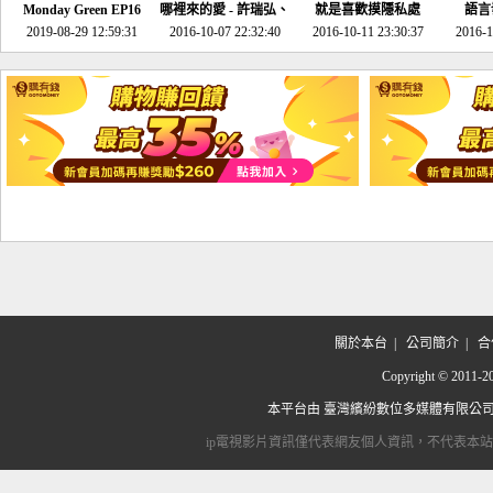
Monday Green EP16
哪裡來的愛 - 許瑞弘、
就是喜歡摸隱私處
語言
超意外~環保原來可以
2019-08-29 12:59:31
2016-10-07 22:32:40
李其芬
2016-10-11 23:30:37
2016-1
邊玩邊做！
關於本台
|
公司簡介
|
合
Copyright © 2
本平台由
臺灣繽紛數位多媒體有限公
ip電視影片資訊僅代表網友個人資訊，不代表本