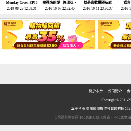
Monday Green EP16
哪裡來的愛 - 許瑞弘、
就是喜歡摸隱私處
語言
超意外~環保原來可以
2019-08-29 12:59:31
2016-10-07 22:32:40
李其芬
2016-10-11 23:30:37
2016-1
邊玩邊做！
關於本台
|
公司簡介
|
合
Copyright © 2
本平台由
臺灣繽紛數位多媒體有限公
ip電視影片資訊僅代表網友個人資訊，不代表本