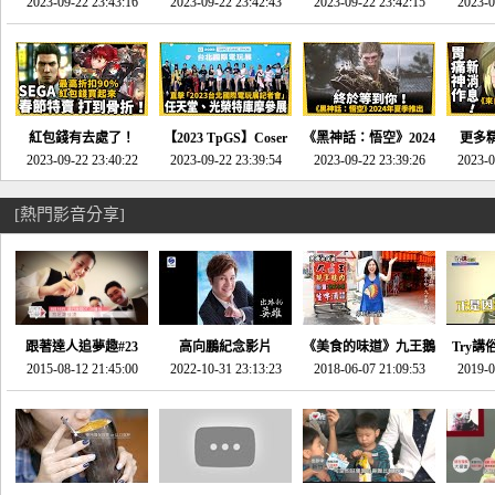
推的JRPG神作《神之
2023-09-22 23:43:16
命異次元 重製版》重
2023-09-22 23:42:43
2023-09-22 23:42:15
場》將推出「重製
SE社
2023-0
天平》介紹！-電玩宅
回「石村號」的恐懼體
版」!!!今年就能玩到!!-
動作角
速配20230126
驗-電玩宅速配
電玩宅速配20230124
電玩宅速
20230125
紅包錢有去處了！
【2023 TpGS】Coser
《黑神話：悟空》2024
更多
SEGA春節特賣 超過85
2023-09-22 23:40:22
和Show Girl搶先看！
2023-09-22 23:39:54
年夏季推出！確定不會
2023-09-22 23:39:26
《來自
2023-0
款遊戲打到骨折-電玩
直擊展前記者會-電玩
延期齁？-電玩宅速配
金鄉》
宅速配20230119
宅速配20230118
20230117
[熱門影音分享]
跟著達人追夢趣#23
高向鵬紀念影片
《美食的味道》九王鵝
Try講
promo-我想開間咖啡
2015-08-12 21:45:00
2022-10-31 23:13:23
2018-06-07 21:09:53
肉
2019-0
才
館(謝佳凌)