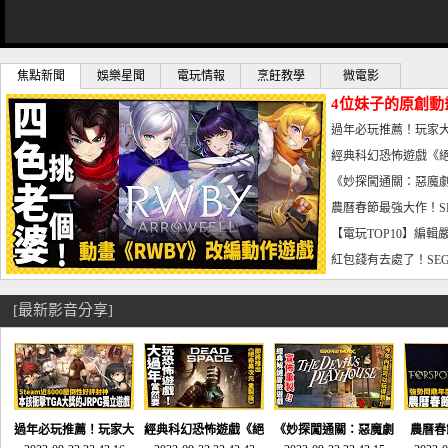
焦點新聞
娛樂星聞
電玩情報
烹飪教學
微電影
4位妹子的原創動
曝光_電玩宅速配20
過年必玩推薦！玩家大
宅速配20230126
經典科幻恐怖遊戲《絕
懼體驗-電玩宅速配2023
《妙探闖通關：惡魔劇
到!!-電玩宅速配202301
農曆春節最強大作！S
電玩宅速配20230123
【電玩TOP10】編輯
了，封面圖直接雷你!-電
紅包錢有去處了！SEG
宅速配20230119
[最新影音分享]
過年必玩推薦！玩家大
經典科幻恐怖遊戲《絕
《妙探闖通關：惡魔劇
農曆春