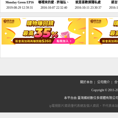
Monday Green EP16
哪裡來的愛 - 許瑞弘、
就是喜歡摸隱私處
語言
超意外~環保原來可以
2019-08-29 12:59:31
2016-10-07 22:32:40
李其芬
2016-10-11 23:30:37
2016-1
邊玩邊做！
關於本台
|
公司簡介
|
合
Copyright © 2
本平台由
臺灣繽紛數位多媒體有限公
ip電視影片資訊僅代表網友個人資訊，不代表本