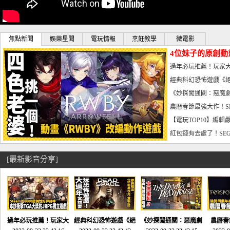
焦點新聞
娛樂星聞
電玩情報
烹飪教學
微電影
4位妹子的原創動
曝光_電玩宅速配20
過年必玩推薦！玩家大
宅速配20230126
經典科幻恐怖遊戲《絕
懼體驗-電玩宅速配2023
《妙探闖通關：惡魔劇
到!!-電玩宅速配202301
農曆春節最強大作！S
電玩宅速配20230123
【電玩TOP10】編輯
了，封面圖直接雷你!-電
紅包錢有去處了！SEG
宅速配20230119
[最新影音分享]
過年必玩推薦！玩家大
經典科幻恐怖遊戲《絕
《妙探闖通關：惡魔劇
農曆春