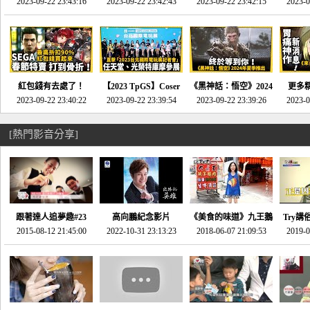
推的JRPG神作《神之
2023-09-22 23:43:16
命異次元 重製版》重
2023-09-22 23:42:43
2023-09-22 23:42:15
場》將推出「重製
SE社
2023-0
天平》介紹！-電玩宅
回「石村號」的恐懼體
版」!!!今年就能玩到!!-
動作角
速配20230126
驗-電玩宅速配
電玩宅速配20230124
電玩宅速
20230125
紅包錢有去處了！
【2023 TpGS】Coser
《黑神話：悟空》2024
更多
SEGA春節特賣 超過85
2023-09-22 23:40:22
和Show Girl搶先看！
2023-09-22 23:39:54
年夏季推出！確定不會
2023-09-22 23:39:26
《來自
2023-0
款遊戲打到骨折-電玩
直擊展前記者會-電玩
延期齁？-電玩宅速配
金鄉》
宅速配20230119
宅速配20230118
20230117
[熱門影音分享]
跟著達人追夢趣#23
高向鵬紀念影片
《美食的味道》九王鵝
Try講
promo-我想開間咖啡
2015-08-12 21:45:00
2022-10-31 23:13:23
2018-06-07 21:09:53
肉
2019-0
才
館(謝佳凌)