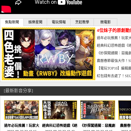
焦點新聞
娛樂星聞
電玩情報
烹飪教學
微電影
4位妹子的原創動
曝光_電玩宅速配20
過年必玩推薦！玩家大
宅速配20230126
經典科幻恐怖遊戲《絕
懼體驗-電玩宅速配2023
《妙探闖通關：惡魔劇
到!!-電玩宅速配202301
農曆春節最強大作！S
電玩宅速配20230123
【電玩TOP10】編輯
了，封面圖直接雷你!-電
紅包錢有去處了！SEG
宅速配20230119
[最新影音分享]
過年必玩推薦！玩家大
經典科幻恐怖遊戲《絕
《妙探闖通關：惡魔劇
農曆春