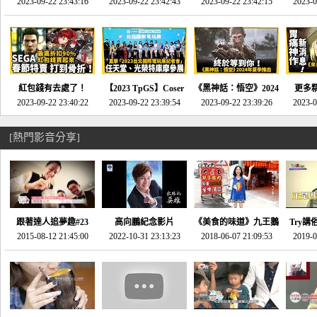
推的JRPG神作《神之
2023-09-22 23:43:16
命異次元 重製版》重
2023-09-22 23:42:43
2023-09-22 23:42:15
場》將推出「重製
SE社
2023-0
天平》介紹！-電玩宅
回「石村號」的恐懼體
版」!!!今年就能玩到!!-
動作角
速配20230126
驗-電玩宅速配
電玩宅速配20230124
電玩宅速
20230125
紅包錢有去處了！
【2023 TpGS】Coser
《黑神話：悟空》2024
更多
SEGA春節特賣 超過85
2023-09-22 23:40:22
和Show Girl搶先看！
2023-09-22 23:39:54
年夏季推出！確定不會
2023-09-22 23:39:26
《來自
2023-0
款遊戲打到骨折-電玩
直擊展前記者會-電玩
延期齁？-電玩宅速配
金鄉》
宅速配20230119
宅速配20230118
20230117
[熱門影音分享]
跟著達人追夢趣#23
高向鵬紀念影片
《美食的味道》九王鵝
Try講
promo-我想開間咖啡
2015-08-12 21:45:00
2022-10-31 23:13:23
2018-06-07 21:09:53
肉
2019-0
才
館(謝佳凌)