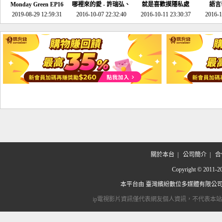
Monday Green EP16
哪裡來的愛 - 許瑞弘、
就是喜歡摸隱私處
語言
超意外~環保原來可以
2019-08-29 12:59:31
2016-10-07 22:32:40
李其芬
2016-10-11 23:30:37
2016-1
邊玩邊做！
關於本台
|
公司簡介
|
合
Copyright © 2
本平台由
臺灣繽紛數位多媒體有限公
ip電視影片資訊僅代表網友個人資訊，不代表本