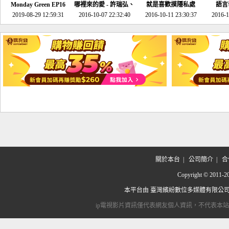
Monday Green EP16
哪裡來的愛 - 許瑞弘、
就是喜歡摸隱私處
語言
超意外~環保原來可以
2019-08-29 12:59:31
2016-10-07 22:32:40
李其芬
2016-10-11 23:30:37
2016-1
邊玩邊做！
關於本台
|
公司簡介
|
合
Copyright © 2
本平台由
臺灣繽紛數位多媒體有限公
ip電視影片資訊僅代表網友個人資訊，不代表本