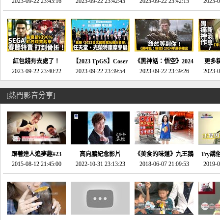
推的JRPG神作《神之
2023-09-22 23:43:16
命異次元 重製版》重
2023-09-22 23:42:43
2023-09-22 23:42:15
場》將推出「重製
SE社
2023-0
天平》介紹！-電玩宅
回「石村號」的恐懼體
版」!!!今年就能玩到!!-
動作角
速配20230126
驗-電玩宅速配
電玩宅速配20230124
電玩宅速
20230125
紅包錢有去處了！
【2023 TpGS】Coser
《黑神話：悟空》2024
更多
SEGA春節特賣 超過85
2023-09-22 23:40:22
和Show Girl搶先看！
2023-09-22 23:39:54
年夏季推出！確定不會
2023-09-22 23:39:26
《來自
2023-0
款遊戲打到骨折-電玩
直擊展前記者會-電玩
延期齁？-電玩宅速配
金鄉》
宅速配20230119
宅速配20230118
20230117
[熱門影音分享]
跟著達人追夢趣#23
高向鵬紀念影片
《美食的味道》九王鵝
Try講
promo-我想開間咖啡
2015-08-12 21:45:00
2022-10-31 23:13:23
2018-06-07 21:09:53
肉
2019-0
才
館(謝佳凌)