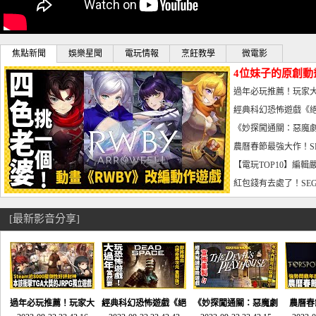
焦點新聞
娛樂星聞
電玩情報
烹飪教學
微電影
4位妹子的原創動
曝光_電玩宅速配20
過年必玩推薦！玩家大
宅速配20230126
經典科幻恐怖遊戲《絕
懼體驗-電玩宅速配2023
《妙探闖通關：惡魔劇
到!!-電玩宅速配202301
農曆春節最強大作！S
電玩宅速配20230123
【電玩TOP10】編輯
了，封面圖直接雷你!-電
紅包錢有去處了！SEG
宅速配20230119
[最新影音分享]
過年必玩推薦！玩家大
經典科幻恐怖遊戲《絕
《妙探闖通關：惡魔劇
農曆春