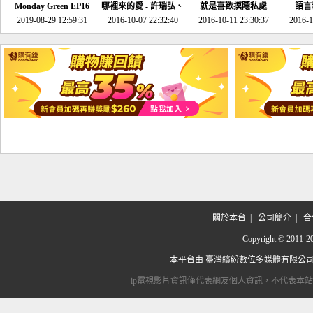
Monday Green EP16
哪裡來的愛 - 許瑞弘、
就是喜歡摸隱私處
語言
超意外~環保原來可以
2019-08-29 12:59:31
2016-10-07 22:32:40
李其芬
2016-10-11 23:30:37
2016-1
邊玩邊做！
關於本台
|
公司簡介
|
合
Copyright © 2
本平台由
臺灣繽紛數位多媒體有限公
ip電視影片資訊僅代表網友個人資訊，不代表本