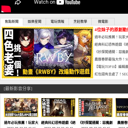
焦點新聞
娛樂星聞
電玩情報
烹飪教學
微電影
4位妹子的原創動
曝光_電玩宅速配20
過年必玩推薦！玩家大
宅速配20230126
經典科幻恐怖遊戲《絕
懼體驗-電玩宅速配2023
《妙探闖通關：惡魔劇
到!!-電玩宅速配202301
農曆春節最強大作！S
電玩宅速配20230123
【電玩TOP10】編輯
了，封面圖直接雷你!-電
紅包錢有去處了！SEG
宅速配20230119
[最新影音分享]
過年必玩推薦！玩家大
經典科幻恐怖遊戲《絕
《妙探闖通關：惡魔劇
農曆春