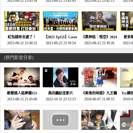
推的JRPG神作《神之
2023-09-22 23:43:16
命異次元 重製版》重
2023-09-22 23:42:43
2023-09-22 23:42:15
場》將推出「重製
SE社
2023-0
天平》介紹！-電玩宅
回「石村號」的恐懼體
版」!!!今年就能玩到!!-
動作角
速配20230126
驗-電玩宅速配
電玩宅速配20230124
電玩宅速
20230125
紅包錢有去處了！
【2023 TpGS】Coser
《黑神話：悟空》2024
更多
SEGA春節特賣 超過85
2023-09-22 23:40:22
和Show Girl搶先看！
2023-09-22 23:39:54
年夏季推出！確定不會
2023-09-22 23:39:26
《來自
2023-0
款遊戲打到骨折-電玩
直擊展前記者會-電玩
延期齁？-電玩宅速配
金鄉》
宅速配20230119
宅速配20230118
20230117
[熱門影音分享]
跟著達人追夢趣#23
高向鵬紀念影片
《美食的味道》九王鵝
Try講
promo-我想開間咖啡
2015-08-12 21:45:00
2022-10-31 23:13:23
2018-06-07 21:09:53
肉
2019-0
才
館(謝佳凌)