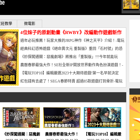
烹飪教學
微電影
4位妹子的原創動畫《RWBY》改編動作遊戲新作
曝光_電玩宅速配20221102
過年必玩推薦！玩家大推的JRPG神作《神之天平》介紹！-電玩
宅速配20230126
經典科幻恐怖遊戲《絕命異次元 重製版》重回「石村號」的恐
懼體驗-電玩宅速配20230125
《妙探闖通關：惡魔劇場》將推出「重製版」!!!今年就能玩
到!!-電玩宅速配20230124
農曆春節最強大作！SE社全新IP開放世界動作角色扮演遊戲！-
電玩宅速配20230123
【電玩TOP10】編輯嚴選2023十大期待遊戲!第一名早就決定
了，封面圖直接雷你!-電玩宅速配20230120
紅包錢有去處了！SEGA春節特賣 超過85款遊戲打到骨折-電玩
宅速配20230119
《妙探闖通關：惡魔劇
農曆春節最強大作！
【電玩TOP10】編輯嚴