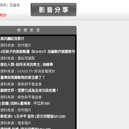
活台
|
公益台
物台
精選影音
高向鵬紀念影片
資料來源：
欣代唱片
4位妹子的原創動畫《RWBY》改編動作遊戲新作
曝光_電玩宅速配20221102
資料來源：
電玩宅速配
道在人間~前所未見的救主 | 胡維華
資料來源：
GOOD TV 好消息電視台
臺灣保育類動物的家怎麼了？
資料來源：
綠色和平基金會
顛倒世界，塑膠已成為全球污染危機！
資料來源：
綠色和平基金會
[首播] 田帥&戴梅君 - 千江月 MV
資料來源：
欣代唱片
蔡茗淇V S王中平 是你 (官方完整版MV)HD
資料來源：
禧多唱片