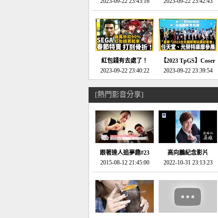
推的JRPG神作《神之
2023-09-22 23:43:16
命異次元 重製版》重
2023-09-22 23:42:43
天平》介紹！-電玩宅
回「石村號」的恐懼體
速配20230126
驗-電玩宅速配
20230125
紅包錢有去處了！
【2023 TpGS】Coser
SEGA春節特賣 超過85
2023-09-22 23:40:22
和Show Girl搶先看！
2023-09-22 23:39:54
款遊戲打到骨折-電玩
直擊展前記者會-電玩
宅速配20230119
宅速配20230118
[熱門影音分享]
跟著達人追夢趣#23
高向鵬紀念影片
promo-我想開間咖啡
2015-08-12 21:45:00
2022-10-31 23:13:23
館(謝佳凌)