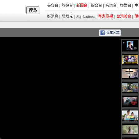
美食台
|
旅遊台
|
新聞台
|
綜合台
|
音樂台
|
娛樂台
|
生
好消息
|
新眼光
|
My-Cartoon
|
客家電視
|
台灣美食
|
購