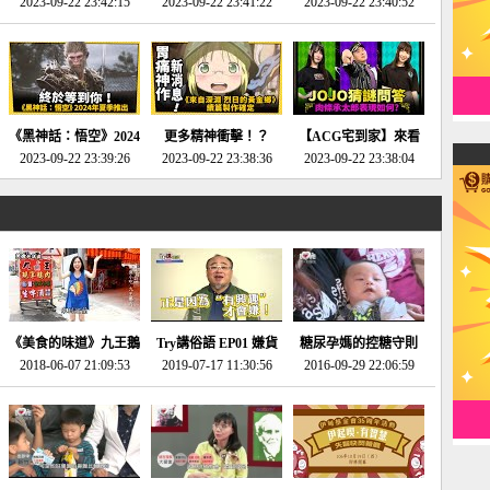
2023-09-22 23:42:15
場》將推出「重製
SE社全新IP開放世界
2023-09-22 23:41:22
選2023十大期待遊戲!
2023-09-22 23:40:52
版」!!!今年就能玩到!!-
動作角色扮演遊戲！-
第一名早就決定了，封
電玩宅速配20230124
電玩宅速配20230123
面圖直接雷你!-電玩宅
速配20230120
《黑神話：悟空》2024
更多精神衝擊！？
【ACG宅到家】來看
年夏季推出！確定不會
2023-09-22 23:39:26
《來自深淵 烈日的黃
2023-09-22 23:38:36
就抽周邊！《JOJO的
2023-09-22 23:38:04
延期齁？-電玩宅速配
金鄉》續篇動畫確定
奇妙冒險》問答大挑戰
20230117
│JOJO的奇妙冒險
《黃金之心》動畫十週
年特展 feat 蕎羽 、櫻
花
《美食的味道》九王鵝
Try講俗語 EP01 嫌貨
糖尿孕媽的控糖守則
2018-06-07 21:09:53
肉
2019-07-17 11:30:56
才是買貨人
2016-09-29 22:06:59