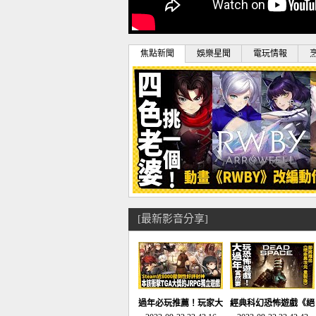
焦點新聞
娛樂星聞
電玩情報
[最新影音分享]
過年必玩推薦！玩家大
經典科幻恐怖遊戲《絕