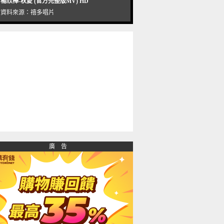
楊欣樺-秋愛 (官方完整版MV) HD
資料來源：
禧多唱片
廣 告